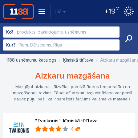
°C
+19
LV
Ko?
Kur?
1188 uzņēmumu katalogs
Ķīmiskā tīrītava
Aizkaru mazgāšan
Aizkaru mazgāšana
Mazgājot aizkarus, jāizvēlas pareizā ūdens temperatūra un
mazgāšanas rezīms, Tāpat arī aizkaru izgludināšana var prasīt
daudz pūļu īpaši, ka ir sarežģīts šuvums vai smalks materiāls.
"Tvaikonis", ķīmiskā tīrītava
4