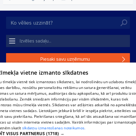
Piesaki savu uzņēmumu
 tīmekļa vietne izmanto sīkdatnes
Ja tavs uzņēmums nav mūsu datubāzē, aizpildi vienkāršu
formu.
 tīmekļa vietnē tiek izmantotas sīkdatnes, lai nodrošinātu un uzlabotu tīmek
nes darbību., nosūtītu personalizētu reklāmu un satura ģenerēšanai, veiktu
āmas un satura mērījumus, auditorijas datu apkopošanu, kā arī produktu izst
1188 datu bāzes, tās daļas vai datu bāzē iekļautās informācijas,
zlabošanu. Zemāk sniedzam informāciju par visām sīkdatnēm, kuras tiek
vai informācijas daļas pavairošana vai izplatīšana jebkādā formā
ntotas mūsu tīmekļa vietnēs. Sīkdatnes var atšķirties atkarībā no apmeklētā
stingri aizliegta. Tāpat arī ir aizliegta lejupielāde automātiskā
rneta vietnes sadaļas. Lietotājam jebkurā brīdī ir iespēja piekrist, atteikties va
režīmā. Jebkura 1188 web lapā publicētā materiāla
īt savu piekrišanu. Piekrišanas sniegšana, kā arī tās atsaukšana vai mainīša
pārpublicēšana ir kategoriski aizliegta bez 1188 web lapas
ecas uz visām interneta vietnes sadaļām. Vairāk informācijas par izmantotaj
redakcijas atļaujas.
atnēm skatīt
sīkdatņu izmantošanas noteikumos.
ĪT VISUS PARTNERUS
(1718) →