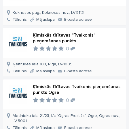
Kokneses pag., Kokneses nov., LV-5113
Tālrunis
Mājaslapa
E-pasta adrese
Ķīmiskās tīrītavas "Tvaikonis"
pieņemšanas punkts
0
Ģertrūdes iela 103, Rīga, LV-1009
Tālrunis
Mājaslapa
E-pasta adrese
Ķīmiskās tīrītavas Tvaikonis pieņemšanas
punkts Ogrē
0
Mednieku iela 21/23, t/c "Ogres Prestižs", Ogre, Ogres nov.,
LV-5001
Tālrunis
Mājaslapa
E-pasta adrese