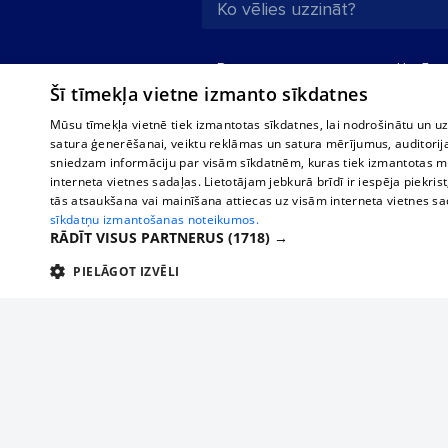
Par mums
Uzņēmu
Šī tīmekļa vietne izmanto sīkdatnes
Reklāma
Autobusi
starptau
Biznesa klientiem
Mūsu tīmekļa vietnē tiek izmantotas sīkdatnes, lai nodrošinātu un u
Autobus
satura ģenerēšanai, veiktu reklāmas un satura mērījumus, auditorij
Tarifi
sniedzam informāciju par visām sīkdatnēm, kuras tiek izmantotas mū
Vilcienu
Privātuma politika
interneta vietnes sadaļas. Lietotājam jebkurā brīdī ir iespēja piekrist
tās atsaukšana vai mainīšana attiecas uz visām interneta vietnes s
Sīkdatņu iestatījumi
sīkdatņu izmantošanas noteikumos.
Politiskā reklāma
RĀDĪT VISUS PARTNERUS
(1718) →
Sīkdatņu lietošanas
PIELĀGOT IZVĒLI
noteikumi
TEHNISKĀS/OBLIGĀTĀS
STATISTIKAS
M
Komentāru
pievienošana
Tehniskās/
Piesaki savu uzņēmumu
Tehniskās/obligātās sīkdatnes nepieciešamas, lai lietotājs varētu brīvi apm
lietotājam nepieciešamo informāciju.