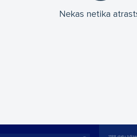
Nekas netika atrast
1188 datu bāze