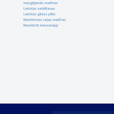
mazgājamās mašīnas
Lietotas saldētavas
Lietotas gāzes plītis
Mazlietotas veļas mašīnas
Mazlietoti ledusskapji