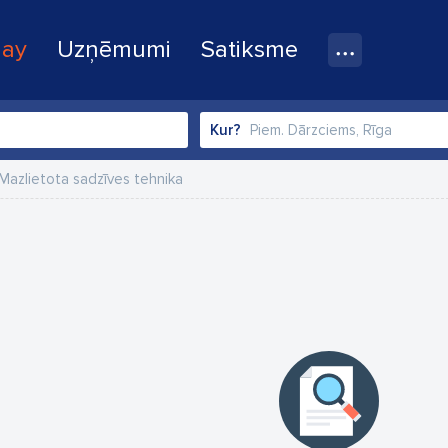
lay
Uzņēmumi
Satiksme
Kur?
Mazlietota sadzīves tehnika