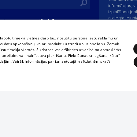
informācijas, v
izplatīšana jebk
aizliegta leju
mi
Kinoteātros
1188 web lapā 
, vilcieni,
TV programma
kategoriski ai
tiskie reisi
atļaujas.
Līguma noteikumi
zlabotu tīmekļa vietnes darbību., nosūtītu personalizētu reklāmu un
u biļetes
as datu apkopošanu, kā arī produktu izstrādi un uzlabošanu. Zemāk
360 Ziņas kontakti
su tīmekļa vietnēs. Sīkdatnes var atšķirties atkarībā no apmeklētās
 biļetes
, atteikties vai mainīt savu piekrišanu. Piekrišanas sniegšana, kā arī
Portāla palīdzī
adaļām. Vairāk informācijas par izmantotajām sīkdatnēm skatīt
Izstrādāts
SIA 
ĒRĶĒŠANA
FUNKCIONĀLĀS
NEKLASIFICĒTĀS
obligātās
Statistikas
Mērķēšana
Funkcionālās
Neklasificētās
Ja tavs uzņēmums nav mūsu datubāzē,
aizpildi vienkāršu formu.
eklēt un pārlūkot tīmekļa vietni un izmantot tās piedāvātās iespējas. Bez šīm sīkdatnēm 