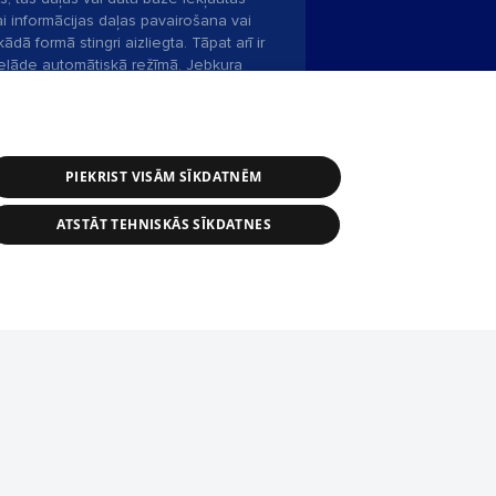
ai informācijas daļas pavairošana vai
ādā formā stingri aizliegta. Tāpat arī ir
pielāde automātiskā režīmā. Jebkura
publicētā materiāla pārpublicēšana ir
zliegta bez 1188 web lapas redakcijas
PIEKRIST VISĀM SĪKDATNĒM
bas dienests: e-pasts -
info@1188.lv
ATSTĀT TEHNISKĀS SĪKDATNES
Helio Media
2004-2026
tīmekļa vietne nevarēs pilnvērtīgi darboties un sniegt