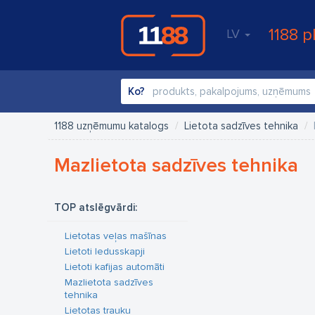
1188 p
LV
Ko?
1188 uzņēmumu katalogs
Lietota sadzīves tehnika
Mazlietota sadzīves tehnika
TOP atslēgvārdi:
Lietotas veļas mašīnas
Lietoti ledusskapji
Lietoti kafijas automāti
Mazlietota sadzīves
tehnika
Lietotas trauku