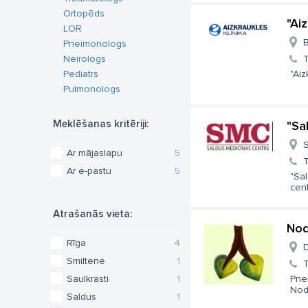
Ortopēds
"Aiz
LOR
B
Pneimonologs
Neirologs
T
Pediatrs
"Aiz
Pulmonologs
Meklēšanas kritēriji:
"Sa
S
Ar mājaslapu
5
T
Ar e-pastu
5
"Sa
cent
Atrašanās vieta:
Nod
Rīga
4
D
Smiltene
1
T
Saulkrasti
1
Pnei
Nodi
Saldus
1