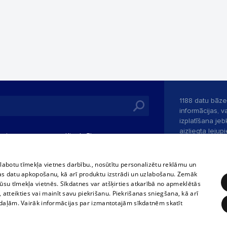
1188 datu bāze
informācijas, v
izplatīšana jebk
aizliegta leju
mi
Kinoteātros
1188 web lapā 
, vilcieni,
TV programma
kategoriski ai
tiskie reisi
atļaujas.
Līguma noteikumi
zlabotu tīmekļa vietnes darbību., nosūtītu personalizētu reklāmu un
u biļetes
as datu apkopošanu, kā arī produktu izstrādi un uzlabošanu. Zemāk
360 Ziņas kontakti
su tīmekļa vietnēs. Sīkdatnes var atšķirties atkarībā no apmeklētās
 biļetes
, atteikties vai mainīt savu piekrišanu. Piekrišanas sniegšana, kā arī
Portāla palīdzī
adaļām. Vairāk informācijas par izmantotajām sīkdatnēm skatīt
Izstrādāts
SIA 