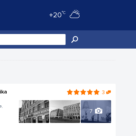
°C
+20
ika
3
e,
7