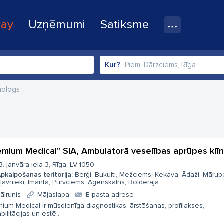
lay
Uzņēmumi
Satiksme
Kur?
nologs
emium Medical" SIA, Ambulatorā veselības aprūpes klīn
3. janvāra iela 3, Rīga, LV-1050
pkalpošanas teritorija:
Berģi, Bukulti, Mežciems, Ķekava, Ādaži, Mārup
ļavnieki, Imanta, Purvciems, Āgenskalns, Bolderāja...
ālrunis
Mājaslapa
E-pasta adrese
ium Medical ir mūsdienīga diagnostikas, ārstēšanas, profilakses,
bilitācijas un estē...