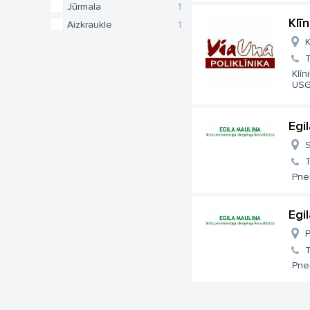
Jūrmala
1
Klī
Aizkraukle
1
K
T
Klīn
USG,
Egi
S
T
Pnei
Egi
P
T
Pnei