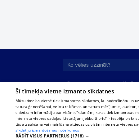
Par mums
Uzņēmu
Šī tīmekļa vietne izmanto sīkdatnes
Reklāma
Autobusi
starptau
Biznesa klientiem
Mūsu tīmekļa vietnē tiek izmantotas sīkdatnes, lai nodrošinātu un u
Autobus
satura ģenerēšanai, veiktu reklāmas un satura mērījumus, auditorij
Tarifi
sniedzam informāciju par visām sīkdatnēm, kuras tiek izmantotas mū
Vilcienu
Privātuma politika
interneta vietnes sadaļas. Lietotājam jebkurā brīdī ir iespēja piekrist
tās atsaukšana vai mainīšana attiecas uz visām interneta vietnes s
Sīkdatņu iestatījumi
sīkdatņu izmantošanas noteikumos.
Politiskā reklāma
RĀDĪT VISUS PARTNERUS
(1718) →