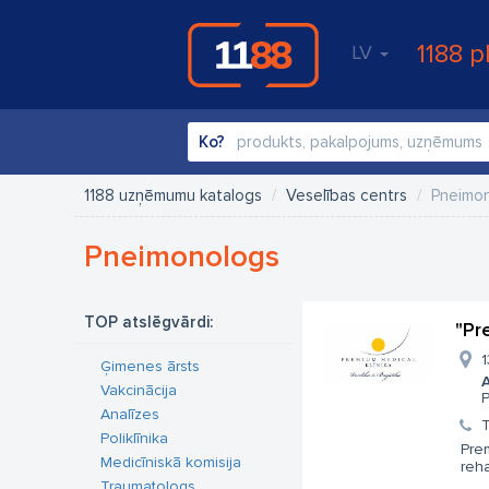
1188 p
LV
Ko?
1188 uzņēmumu katalogs
Veselības centrs
Pneimo
Pneimonologs
TOP atslēgvārdi:
"Pr
1
Ģimenes ārsts
A
Vakcinācija
P
Analīzes
T
Poliklīnika
Prem
Medicīniskā komisija
reha
Traumatologs