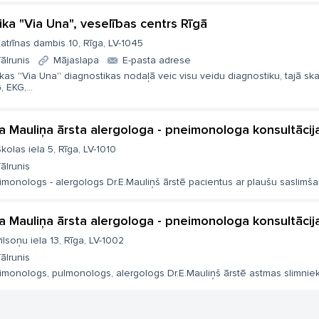
nika "Via Una", veselības centrs Rīgā
atrīnas dambis 10, Rīga, LV-1045
ālrunis
Mājaslapa
E-pasta adrese
ikas ''Via Una'' diagnostikas nodaļā veic visu veidu diagnostiku, tajā ska
 EKG,...
la Mauliņa ārsta alergologa - pneimonologa konsultācij
kolas iela 5, Rīga, LV-1010
ālrunis
monologs - alergologs Dr.E.Mauliņš ārstē pacientus ar plaušu saslimša
la Mauliņa ārsta alergologa - pneimonologa konsultācij
ilsoņu iela 13, Rīga, LV-1002
ālrunis
monologs, pulmonologs, alergologs Dr.E.Mauliņš ārstē astmas slimniekus