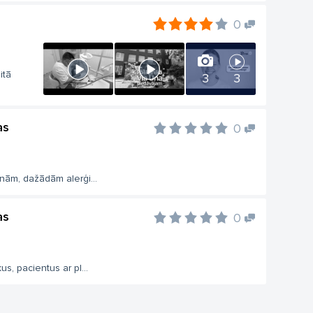
0
itā
3
3
as
0
nām, dažādām alerģi...
as
0
, pacientus ar pl...