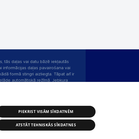
s, tās daļas vai datu bāzē iekļautās
ai informācijas daļas pavairošana vai
ādā formā stingri aizliegta. Tāpat arī ir
pielāde automātiskā režīmā. Jebkura
publicētā materiāla pārpublicēšana ir
zliegta bez 1188 web lapas redakcijas
PIEKRIST VISĀM SĪKDATNĒM
bas dienests: e-pasts -
info@1188.lv
ATSTĀT TEHNISKĀS SĪKDATNES
Helio Media
2004-2026