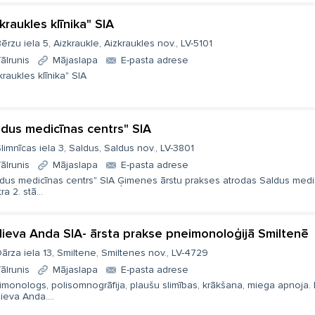
kraukles klīnika" SIA
ērzu iela 5, Aizkraukle, Aizkraukles nov., LV-5101
ālrunis
Mājaslapa
E-pasta adrese
kraukles klīnika" SIA
ldus medicīnas centrs" SIA
limnīcas iela 3, Saldus, Saldus nov., LV-3801
ālrunis
Mājaslapa
E-pasta adrese
ldus medicīnas centrs" SIA Ģimenes ārstu prakses atrodas Saldus medi
ra 2. stā...
ieva Anda SIA- ārsta prakse pneimonoloģijā Smiltenē
ārza iela 13, Smiltene, Smiltenes nov., LV-4729
ālrunis
Mājaslapa
E-pasta adrese
monologs, polisomnogrāfija, plaušu slimības, krākšana, miega apnoja. 
eva Anda....