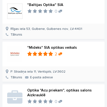
"Baltijas Optika" SIA
0
Rīgas iela 53, Gulbene, Gulbenes nov., LV-4401
Tālrunis
"Mideks" SIA optikas veikals
2
P. Stradiņa iela 11, Ventspils, LV-3602
Tālrunis
E-pasta adrese
Optika "Acu priekam", optikas salons
Aizkrauklē
0