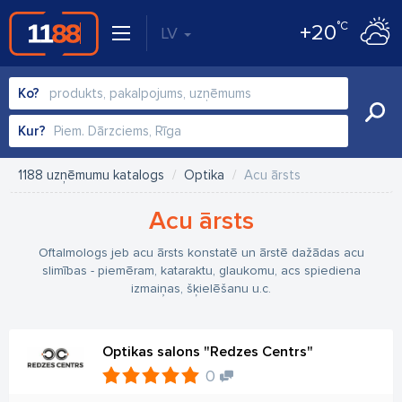
°C
+20
LV
Ko?
Kur?
1188 uzņēmumu katalogs
Optika
Acu ārsts
Acu ārsts
Oftalmologs jeb acu ārsts konstatē un ārstē dažādas acu
slimības - piemēram, kataraktu, glaukomu, acs spiediena
izmaiņas, šķielēšanu u.c.
Optikas salons "Redzes Centrs"
0