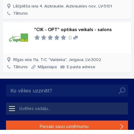
Lāčplēša iela 4, Aizkraukle, Aizkraukles nov., LV-5101
Tālrunis
"CIK - OPT" optikas veikals - salons
0
Rīgas iela 11a, T/C "Valdeka", Jelgava, LV-3002
Tālrunis
Mājaslapa
E-pasta adrese
Piesaki savu uzņēmumu