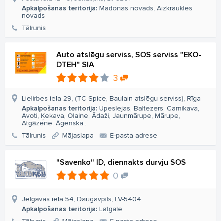
Apkalpošanas teritorija:
Madonas novads, Aizkraukles
novads
Tālrunis
Auto atslēgu serviss, SOS serviss "EKO-
DTEH" SIA
3
Lielirbes iela 29, (TC Spice, Baulain atslēgu serviss), Rīga
Apkalpošanas teritorija:
Upeslejas, Baltezers, Carnikava,
Avoti, Ķekava, Olaine, Ādaži, Jaunmārupe, Mārupe,
Atgāzene, Āgenska...
Tālrunis
Mājaslapa
E-pasta adrese
"Savenko" ID, diennakts durvju SOS
0
Jelgavas iela 54, Daugavpils, LV-5404
Apkalpošanas teritorija:
Latgale