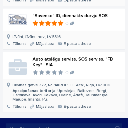
Tālrunis
Mājaslapa
E-pasta adrese
"Savenko" ID, diennakts durvju SOS
0
Līvāni, Līvānu nov., LV-5316
Tālrunis
Mājaslapa
E-pasta adrese
Auto atslēgu serviss, SOS serviss, "FB
Key" , SIA
0
Brīvības gatve 372, t/c "AKROPOLE Alfa", Rīga, LV-1006
Apkalpošanas teritorija:
Upeslejas, Baltezers, Berģi,
Carnikava, Avoti, Ķekava, Olaine, Ādaži, Jaunmārupe,
Mārupe, Imanta, Pu...
Tālrunis
Mājaslapa
E-pasta adrese