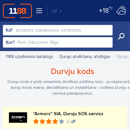
°C
+18
LV
Ko?
Kur?
1188 uzņēmumu katalogs
Durvju atvēršana, atslēgas
Durvju
Durvju kods
Durvju kods ir plaši izmantota drošības sistēma, taču - ja nepiecie
durvju koda maiņa, atkodēšana un instalēšana - izvēlies Durvju 
servisa pakalpojumus
"Armors" SIA, Durvju SOS serviss
0