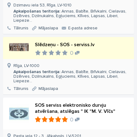
Dzirnavu iela 53, Rīga, LV-1010
Apkalpošanas teritorija:
Annas, Babīte, Brīvkalni, Cielavas,
Dzērves, Dzilnukalns, Egļuciems, Klīves, Lapsas, Liberi,
Liepeze...
Tālrunis
Mājaslapa
E-pasta adrese
Slēdzeņu - SOS - serviss.lv
0
Rīga, LV-1000
Apkalpošanas teritorija:
Annas, Babīte, Brīvkalni, Cielavas,
Dzērves, Dzilnukalns, Egļuciems, Klīves, Lapsas, Liberi,
Liepeze...
Tālrunis
Mājaslapa
SOS serviss elektronisko durvju
atvēršana, atslēgas " IK "M. V. Vīčs"
0
Pasta iela 12 - 3, Jēkabpils, LV-5201