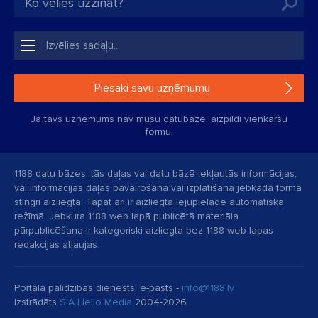
Piesaki savu uzņēmumu
Ja tavs uzņēmums nav mūsu datubāzē, aizpildi vienkāršu
formu.
1188 datu bāzes, tās daļas vai datu bāzē iekļautās informācijas,
vai informācijas daļas pavairošana vai izplatīšana jebkādā formā
stingri aizliegta. Tāpat arī ir aizliegta lejupielāde automātiskā
režīmā. Jebkura 1188 web lapā publicētā materiāla
pārpublicēšana ir kategoriski aizliegta bez 1188 web lapas
redakcijas atļaujas.
Portāla palīdzības dienests: e-pasts -
info@1188.lv
Izstrādāts
SIA Helio Media
2004-2026