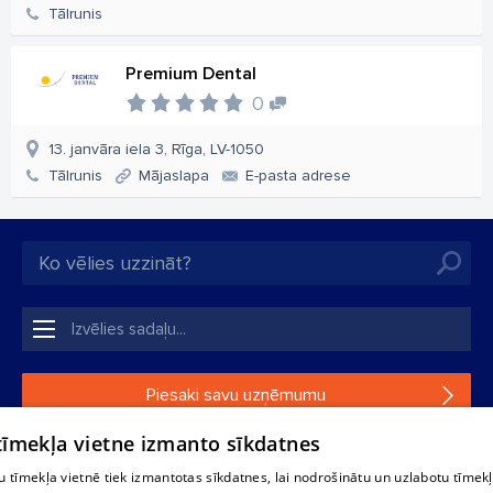
Tālrunis
Premium Dental
0
13. janvāra iela 3, Rīga, LV-1050
Tālrunis
Mājaslapa
E-pasta adrese
Piesaki savu uzņēmumu
 tīmekļa vietne izmanto sīkdatnes
Ja tavs uzņēmums nav mūsu datubāzē, aizpildi vienkāršu
formu.
 tīmekļa vietnē tiek izmantotas sīkdatnes, lai nodrošinātu un uzlabotu tīmek