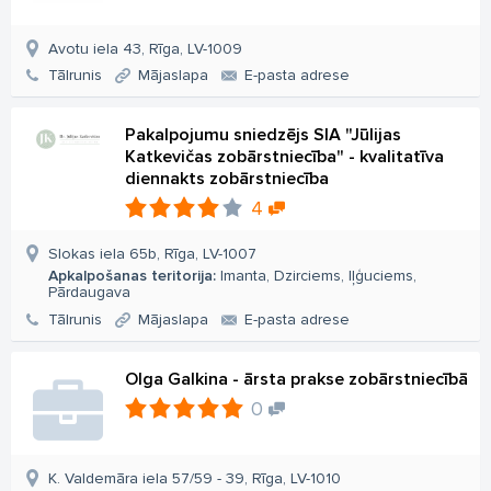
Avotu iela 43, Rīga, LV-1009
Tālrunis
Mājaslapa
E-pasta adrese
Pakalpojumu sniedzējs SIA "Jūlijas
Katkevičas zobārstniecība" - kvalitatīva
diennakts zobārstniecība
4
Slokas iela 65b, Rīga, LV-1007
Apkalpošanas teritorija:
Imanta, Dzirciems, Iļģuciems,
Pārdaugava
Tālrunis
Mājaslapa
E-pasta adrese
Olga Galkina - ārsta prakse zobārstniecībā
0
K. Valdemāra iela 57/59 - 39, Rīga, LV-1010