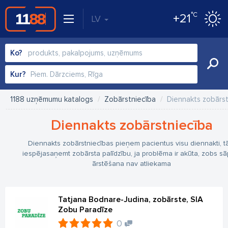
°C
+21
LV
Ko?
Kur?
1188 uzņēmumu katalogs
Zobārstniecība
Diennakts zobārst
Diennakts zobārstniecība
Diennakts zobārstniecības pieņem pacientus visu diennakti, tā
iespējasaņemt zobārsta palīdzību, ja problēma ir akūta, zobs sā
ārstēšana nav atliekama
Tatjana Bodnare-Judina, zobārste, SIA
Zobu Paradīze
0