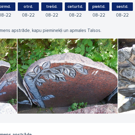
pirmd.
otrd.
trešd.
ceturtd.
piektd.
sestd.
08
22
08
22
08
22
08
22
08
22
08
22
mens apstrāde, kapu pieminekļi un apmales Talsos.
mens apstrāde