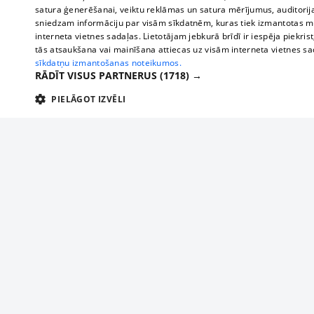
satura ģenerēšanai, veiktu reklāmas un satura mērījumus, auditorij
sniedzam informāciju par visām sīkdatnēm, kuras tiek izmantotas mū
interneta vietnes sadaļas. Lietotājam jebkurā brīdī ir iespēja piekrist
tās atsaukšana vai mainīšana attiecas uz visām interneta vietnes s
sīkdatņu izmantošanas noteikumos.
RĀDĪT VISUS PARTNERUS
(1718) →
PIELĀGOT IZVĒLI
TEHNISKĀS/OBLIGĀTĀS
STATISTIKAS
M
Tehniskās/
Tehniskās/obligātās sīkdatnes nepieciešamas, lai lietotājs varētu brīvi apm
lietotājam nepieciešamo informāciju.
Par mums
Uzņēmu
Nodrošinātājs
/
Darbības
Reklāma
Autobusi
Nosaukums
Apra
Domēns
ilgums
starptau
Biznesa klientiem
delfi-adid
delfi.lv
1 gads
Izdev
Autobus
Tarifi
gdpr
measureadv.com
59
Šis s
Vilcienu
Privātuma politika
minūtes
54