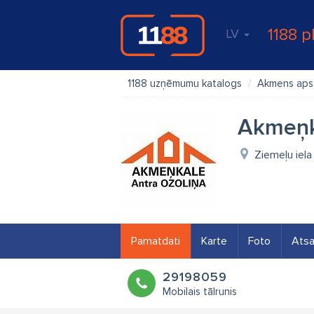
1188 p
LV
1188 uzņēmumu katalogs
Akmens aps
Akmeņk
Ziemeļu iela 
Pamatdati
Karte
Foto
Ats
29198059
Mobilais tālrunis