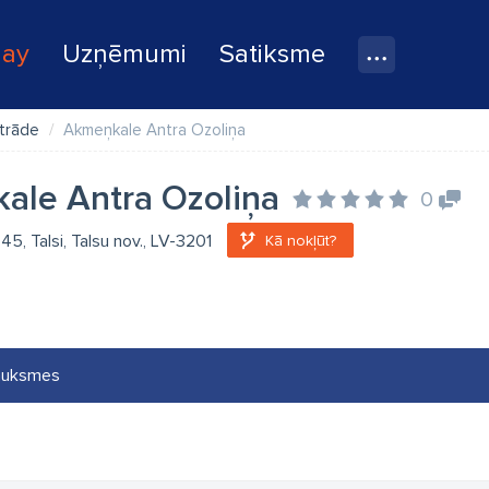
lay
Uzņēmumi
Satiksme
trāde
Akmeņkale Antra Ozoliņa
ale Antra Ozoliņa
0
45, Talsi, Talsu nov., LV-3201
Kā nokļūt?
auksmes