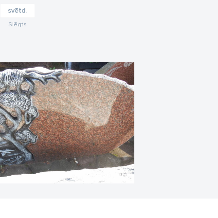
svētd.
Slēgts