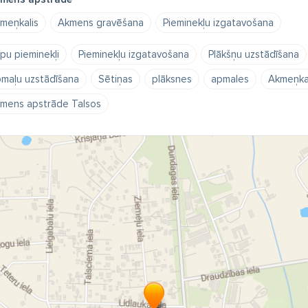
meņkalis
Akmens gravēšana
Pieminekļu izgatavošana
pu pieminekļi
Pieminekļu izgatavošana
Plākšņu uzstādīšana
maļu uzstādīšana
Sētiņas
plāksnes
apmales
Akmeņkal
mens apstrāde Talsos