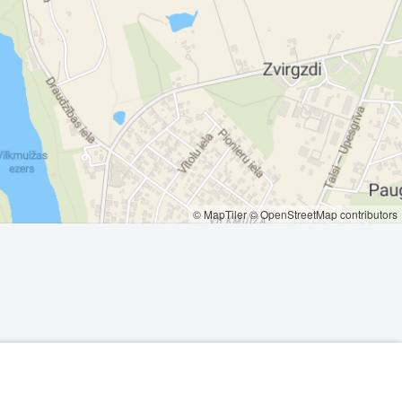
© MapTiler
© OpenStreetMap contributors