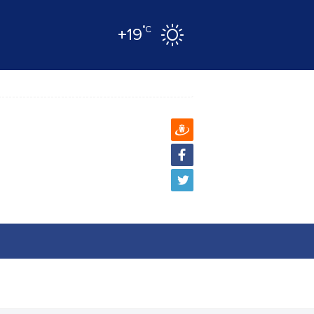
°C
+19