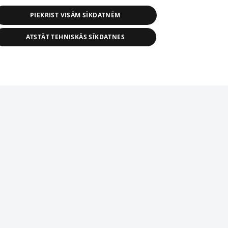
PIEKRIST VISĀM SĪKDATNĒM
ATSTĀT TEHNISKĀS SĪKDATNES
s, tās daļas vai datu bāzē iekļautās
ai informācijas daļas pavairošana vai
ādā formā stingri aizliegta. Tāpat arī ir
tīmekļa vietne nevarēs pilnvērtīgi darboties un sniegt
pielāde automātiskā režīmā. Jebkura
publicētā materiāla pārpublicēšana ir
zliegta bez 1188 web lapas redakcijas
domēnā.