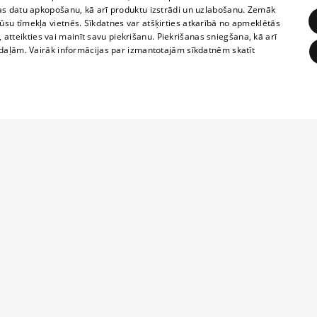
as datu apkopošanu, kā arī produktu izstrādi un uzlabošanu. Zemāk
su tīmekļa vietnēs. Sīkdatnes var atšķirties atkarībā no apmeklētās
, atteikties vai mainīt savu piekrišanu. Piekrišanas sniegšana, kā arī
adaļām. Vairāk informācijas par izmantotajām sīkdatnēm skatīt
ĒRĶĒŠANA
FUNKCIONĀLĀS
NEKLASIFICĒTĀS
1188 datu bāze
obligātās
Statistikas
Mērķēšana
Funkcionālās
Neklasificētās
informācijas, v
izplatīšana jebk
eklēt un pārlūkot tīmekļa vietni un izmantot tās piedāvātās iespējas. Bez šīm sīkdatnēm 
aizliegta leju
mi
Kinoteātros
1188 web lapā 
, vilcieni,
TV programma
kategoriski ai
ksts
tiskie reisi
atļaujas.
Līguma noteikumi
ēja norādītais identifikators
u biļetes
360 Ziņas kontakti
īkfails tiek izmantots, lai saglabātu lietotāja piekrišanas statusu sīkdatnēm pašreizējā 
 biļetes