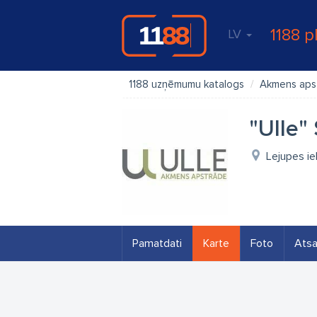
1188 p
LV
1188 uzņēmumu katalogs
Akmens aps
"Ulle"
Lejupes ie
Pamatdati
Karte
Foto
Ats