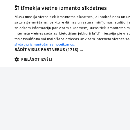
Šī tīmekļa vietne izmanto sīkdatnes
Mūsu tīmekļa vietnē tiek izmantotas sīkdatnes, lai nodrošinātu un u
satura ģenerēšanai, veiktu reklāmas un satura mērījumus, auditorij
sniedzam informāciju par visām sīkdatnēm, kuras tiek izmantotas mū
interneta vietnes sadaļas. Lietotājam jebkurā brīdī ir iespēja piekrist
tās atsaukšana vai mainīšana attiecas uz visām interneta vietnes s
sīkdatņu izmantošanas noteikumos.
RĀDĪT VISUS PARTNERUS
(1718) →
PIELĀGOT IZVĒLI
TEHNISKĀS/OBLIGĀTĀS
STATISTIKAS
M
Tehniskās/
Tehniskās/obligātās sīkdatnes nepieciešamas, lai lietotājs varētu brīvi apm
lietotājam nepieciešamo informāciju.
Par mums
Uzņēmu
Nodrošinātājs
/
Darbības
Reklāma
Autobusi
Nosaukums
Apra
Domēns
ilgums
starptau
Biznesa klientiem