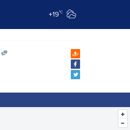
°C
+19