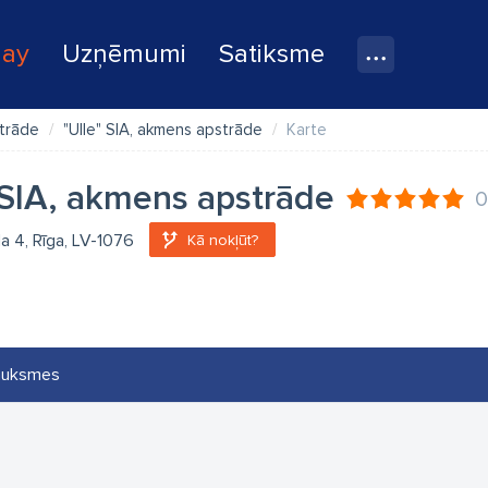
lay
Uzņēmumi
Satiksme
trāde
"Ulle" SIA, akmens apstrāde
Karte
 SIA, akmens apstrāde
0
la 4, Rīga, LV-1076
Kā nokļūt?
auksmes