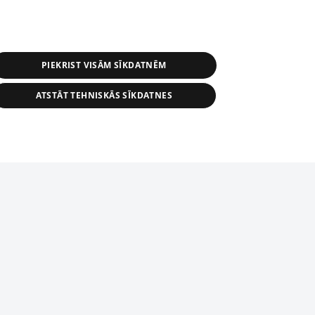
PIEKRIST VISĀM SĪKDATNĒM
ATSTĀT TEHNISKĀS SĪKDATNES
s, tās daļas vai datu bāzē iekļautās
ai informācijas daļas pavairošana vai
ādā formā stingri aizliegta. Tāpat arī ir
tīmekļa vietne nevarēs pilnvērtīgi darboties un sniegt
pielāde automātiskā režīmā. Jebkura
publicētā materiāla pārpublicēšana ir
zliegta bez 1188 web lapas redakcijas