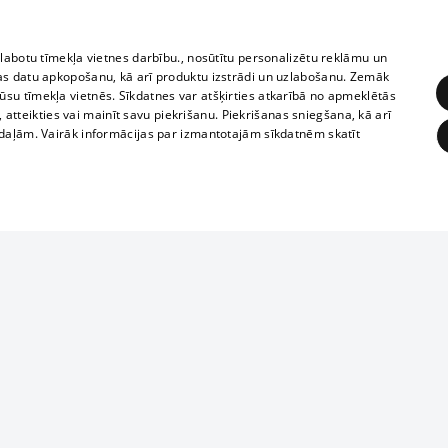
zlabotu tīmekļa vietnes darbību., nosūtītu personalizētu reklāmu un
as datu apkopošanu, kā arī produktu izstrādi un uzlabošanu. Zemāk
su tīmekļa vietnēs. Sīkdatnes var atšķirties atkarībā no apmeklētās
, atteikties vai mainīt savu piekrišanu. Piekrišanas sniegšana, kā arī
adaļām. Vairāk informācijas par izmantotajām sīkdatnēm skatīt
ĒRĶĒŠANA
FUNKCIONĀLĀS
NEKLASIFICĒTĀS
1188 datu bāze
obligātās
Statistikas
Mērķēšana
Funkcionālās
Neklasificētās
informācijas, v
izplatīšana jebk
eklēt un pārlūkot tīmekļa vietni un izmantot tās piedāvātās iespējas. Bez šīm sīkdatnēm 
aizliegta leju
mi
Kinoteātros
1188 web lapā 
, vilcieni,
TV programma
kategoriski ai
ksts
tiskie reisi
atļaujas.
Līguma noteikumi