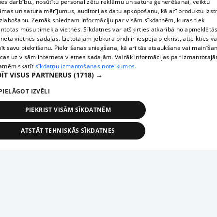
nes darbību., nosūtītu personalizētu reklāmu un satura ģenerēšanai, veiktu
āmas un satura mērījumus, auditorijas datu apkopošanu, kā arī produktu izst
zlabošanu. Zemāk sniedzam informāciju par visām sīkdatnēm, kuras tiek
ntotas mūsu tīmekļa vietnēs. Sīkdatnes var atšķirties atkarībā no apmeklētā
rneta vietnes sadaļas. Lietotājam jebkurā brīdī ir iespēja piekrist, atteikties va
īt savu piekrišanu. Piekrišanas sniegšana, kā arī tās atsaukšana vai mainīša
ecas uz visām interneta vietnes sadaļām. Vairāk informācijas par izmantotaj
atnēm skatīt
sīkdatņu izmantošanas noteikumos.
ĪT VISUS PARTNERUS
(1718) →
PIELĀGOT IZVĒLI
PIEKRIST VISĀM SĪKDATNĒM
ATSTĀT TEHNISKĀS SĪKDATNES
TEHNISKĀS/OBLIGĀTĀS
STATISTIKAS
MĒRĶĒŠANA
FUNKCIONĀLĀS
NEKLASIFICĒTĀS
ehniskās/obligātās
Statistikas
Mērķēšana
Funkcionālās
Neklasificēt