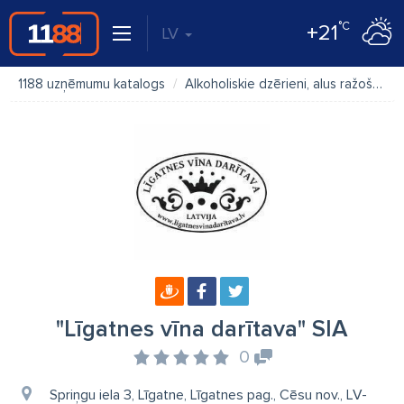
°C
+21
LV
1188 uzņēmumu katalogs
Alkoholiskie dzērieni, alus ražošana
"Līgatnes vīna darītava" SIA
0
Spriņgu iela 3, Līgatne, Līgatnes pag., Cēsu nov., LV-