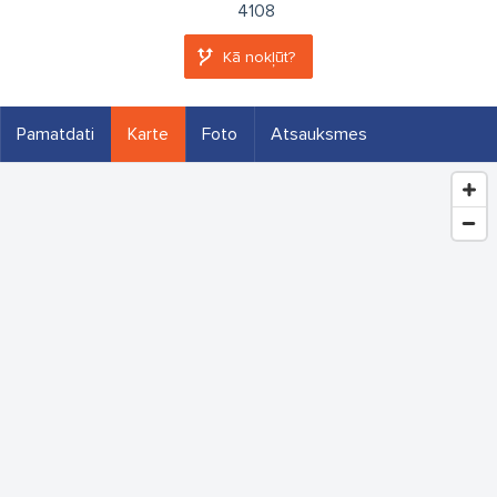
4108
Kā nokļūt?
Pamatdati
Karte
Foto
Atsauksmes