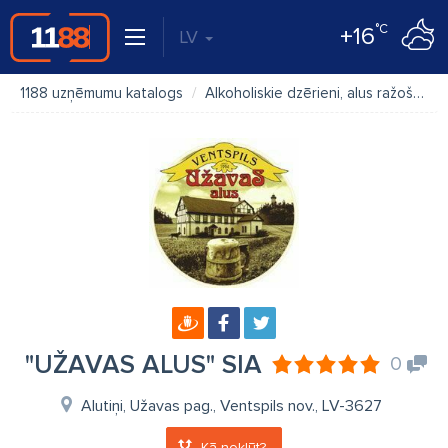
°C
+16
LV
1188 uzņēmumu katalogs
Alkoholiskie dzērieni, alus ražošana
"UŽAVAS ALUS" SIA
0
Alutiņi, Užavas pag., Ventspils nov., LV-3627
Kā nokļūt?