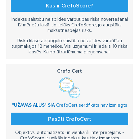
Kas ir CrefoScore?
Indekss saistību neizpildes varbūtības riska novērtēšanai
12 mēnešu laikā. Jo lielāks CrefoScore, jo augstāks
maksātnespējas risks.
Riska klase atspoguļo saistību neizpildes varbūtību
turpmākajos 12 mēnešos. Visi uzņēmumi ir iedalīti 10 riska
klasēs. Kalpo ātrai lēmuma pieņemšanai.
Crefo Cert
"UŽAVAS ALUS" SIA
CrefoCert sertifikāts nav izsniegts
Pasūti CrefoCert
Objektīvs, automatizēts un vienkārši interpretējams -
CrefoScore ir unikāls indekss, kas tiek izmantots