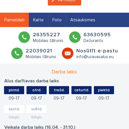
Pamatdati
Karte
Foto
Atsauksmes
26355227
63630595
Mobilais tālrunis
Dežurants
22039021
Nosūtīt e-pastu
Mobilais tālrunis
info@uzavasalus.eu
Darba laiks:
Alus darītavas darba laiks
pirmd.
otrd.
trešd.
ceturtd.
piektd.
09
17
09
17
09
17
09
17
09
17
sestd.
svētd.
Slēgts
Slēgts
Veikala darba laiks (16.04. - 31.10.)