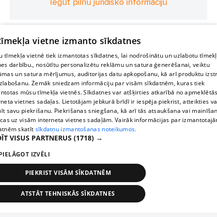
Iegūt pilnu juridisko informāciju
 tīmekļa vietne izmanto sīkdatnes
 tīmekļa vietnē tiek izmantotas sīkdatnes, lai nodrošinātu un uzlabotu tīmek
nes darbību., nosūtītu personalizētu reklāmu un satura ģenerēšanai, veiktu
āmas un satura mērījumus, auditorijas datu apkopošanu, kā arī produktu izst
zlabošanu. Zemāk sniedzam informāciju par visām sīkdatnēm, kuras tiek
ntotas mūsu tīmekļa vietnēs. Sīkdatnes var atšķirties atkarībā no apmeklētā
rneta vietnes sadaļas. Lietotājam jebkurā brīdī ir iespēja piekrist, atteikties va
īt savu piekrišanu. Piekrišanas sniegšana, kā arī tās atsaukšana vai mainīša
ecas uz visām interneta vietnes sadaļām. Vairāk informācijas par izmantotaj
atnēm skatīt
sīkdatņu izmantošanas noteikumos.
ĪT VISUS PARTNERUS
(1718) →
PIELĀGOT IZVĒLI
PIEKRIST VISĀM SĪKDATNĒM
ATSTĀT TEHNISKĀS SĪKDATNES
TEHNISKĀS/OBLIGĀTĀS
STATISTIKAS
MĒRĶĒŠANA