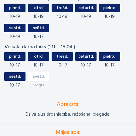
pirmd.
otrd.
trešd.
ceturtd.
piektd.
10
19
10
19
10
19
10
19
10
19
sestd.
svētd.
10
19
10
17
Veikala darba laiks (1.11. - 15.04.)
pirmd.
otrd.
trešd.
ceturtd.
piektd.
10
17
10
17
10
17
10
17
10
17
sestd.
svētd.
10
17
Slēgts
Apraksts:
Dzīvā alus tirdzniecība, ražošana, piegāde.
Mājaslapa: