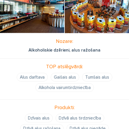
Nozare:
Alkoholiskie dzērieni, alus ražošana
TOP atslēgvārdi:
Alus darītava
Gaišais alus
Tumšais alus
Alkohola vairumtirdzniecība
Produkti:
Dzīvais alus
Dzīvā alus tirdzniecība
Dzīvā alus ražošana
Dzīvā alus piegāde