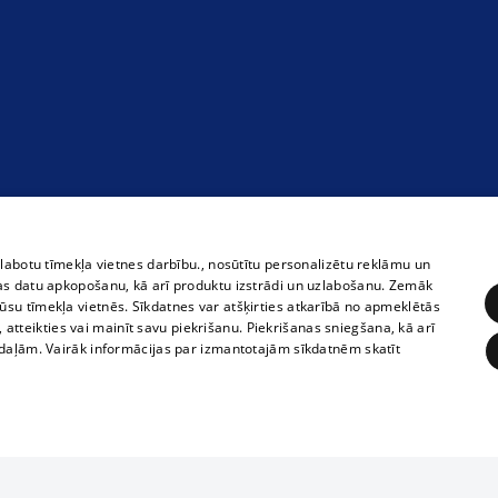
zlabotu tīmekļa vietnes darbību., nosūtītu personalizētu reklāmu un
as datu apkopošanu, kā arī produktu izstrādi un uzlabošanu. Zemāk
su tīmekļa vietnēs. Sīkdatnes var atšķirties atkarībā no apmeklētās
, atteikties vai mainīt savu piekrišanu. Piekrišanas sniegšana, kā arī
adaļām. Vairāk informācijas par izmantotajām sīkdatnēm skatīt
ĒRĶĒŠANA
FUNKCIONĀLĀS
NEKLASIFICĒTĀS