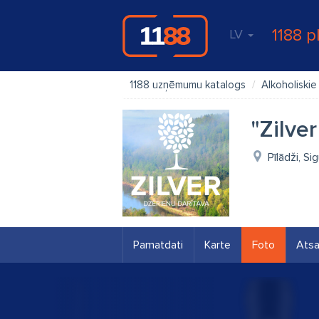
1188 p
LV
1188 uzņēmumu katalogs
Alkoholiskie
"Zilve
Pīlādži, Si
Pamatdati
Karte
Foto
Ats