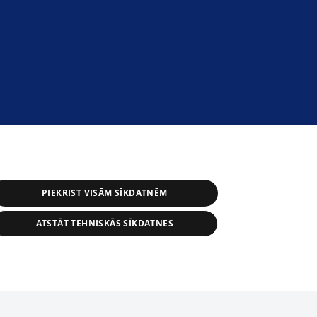
PIEKRIST VISĀM SĪKDATNĒM
ATSTĀT TEHNISKĀS SĪKDATNES