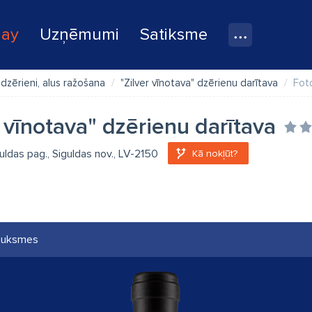
lay
Uzņēmumi
Satiksme
 dzērieni, alus ražošana
"Zilver vīnotava" dzērienu darītava
Fot
r vīnotava" dzērienu darītava
guldas pag., Siguldas nov., LV-2150
Kā nokļūt?
auksmes