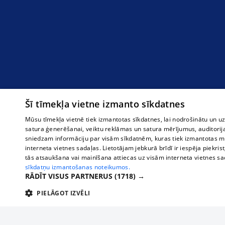
Šī tīmekļa vietne izmanto sīkdatnes
Mūsu tīmekļa vietnē tiek izmantotas sīkdatnes, lai nodrošinātu un u
satura ģenerēšanai, veiktu reklāmas un satura mērījumus, auditorij
sniedzam informāciju par visām sīkdatnēm, kuras tiek izmantotas mū
interneta vietnes sadaļas. Lietotājam jebkurā brīdī ir iespēja piekrist
tās atsaukšana vai mainīšana attiecas uz visām interneta vietnes s
sīkdatņu izmantošanas noteikumos.
RĀDĪT VISUS PARTNERUS
(1718) →
PIELĀGOT IZVĒLI
TEHNISKĀS/OBLIGĀTĀS
STATISTIKAS
M