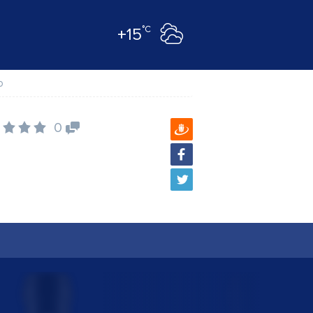
°C
+15
o
0