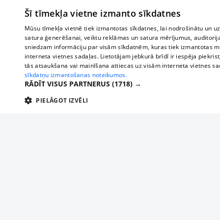
Šī tīmekļa vietne izmanto sīkdatnes
Mūsu tīmekļa vietnē tiek izmantotas sīkdatnes, lai nodrošinātu un u
satura ģenerēšanai, veiktu reklāmas un satura mērījumus, auditorij
sniedzam informāciju par visām sīkdatnēm, kuras tiek izmantotas mū
interneta vietnes sadaļas. Lietotājam jebkurā brīdī ir iespēja piekrist
tās atsaukšana vai mainīšana attiecas uz visām interneta vietnes s
sīkdatņu izmantošanas noteikumos.
RĀDĪT VISUS PARTNERUS
(1718) →
PIELĀGOT IZVĒLI
TEHNISKĀS/OBLIGĀTĀS
STATISTIKAS
M
Tehniskās/
Tehniskās/obligātās sīkdatnes nepieciešamas, lai lietotājs varētu brīvi apm
lietotājam nepieciešamo informāciju.
Par mums
Uzņēmu
Nodrošinātājs
/
Darbības
Reklāma
Autobusi
Nosaukums
Apra
Domēns
ilgums
starptau
Biznesa klientiem