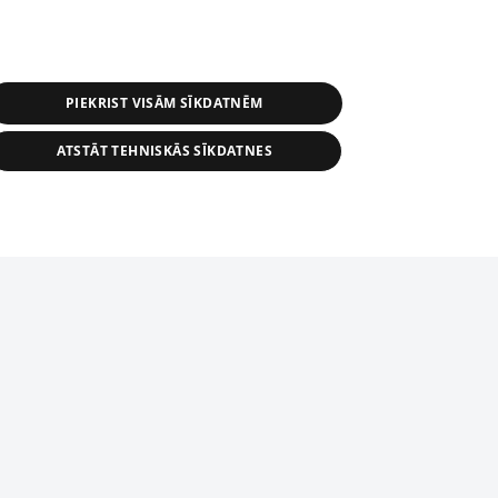
PIEKRIST VISĀM SĪKDATNĒM
ATSTĀT TEHNISKĀS SĪKDATNES
s, tās daļas vai datu bāzē iekļautās
ai informācijas daļas pavairošana vai
ādā formā stingri aizliegta. Tāpat arī ir
tīmekļa vietne nevarēs pilnvērtīgi darboties un sniegt
pielāde automātiskā režīmā. Jebkura
publicētā materiāla pārpublicēšana ir
zliegta bez 1188 web lapas redakcijas