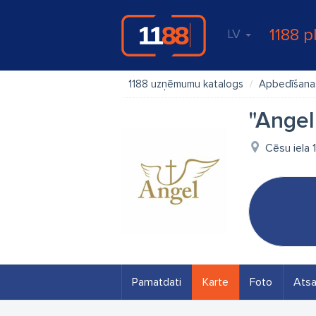
1188 p
LV
1188 uzņēmumu katalogs
Apbedīšanas
"Angel
Cēsu iela 1
Pamatdati
Karte
Foto
Ats