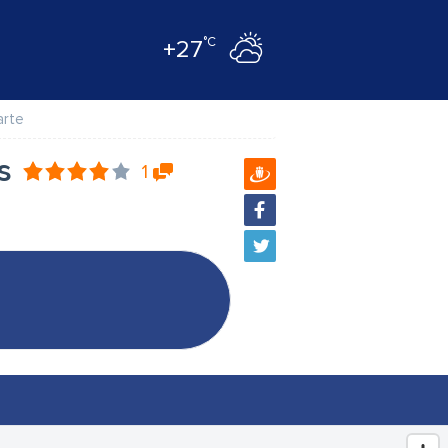
°C
+27
arte
s
1