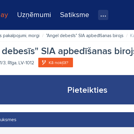
lay
Uzņēmumi
Satiksme
 pakalpojumi, morgi
"Angel debesīs" SIA apbedīšanas birojs
K
 debesīs" SIA apbedīšanas biroj
1/3, Rīga, LV-1012
Kā nokļūt?
Pieteikties
auksmes