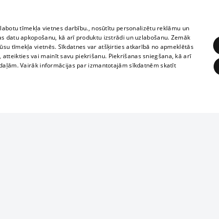
zlabotu tīmekļa vietnes darbību., nosūtītu personalizētu reklāmu un
as datu apkopošanu, kā arī produktu izstrādi un uzlabošanu. Zemāk
su tīmekļa vietnēs. Sīkdatnes var atšķirties atkarībā no apmeklētās
, atteikties vai mainīt savu piekrišanu. Piekrišanas sniegšana, kā arī
adaļām. Vairāk informācijas par izmantotajām sīkdatnēm skatīt
ĒRĶĒŠANA
FUNKCIONĀLĀS
NEKLASIFICĒTĀS
1188 datu bāze
obligātās
Statistikas
Mērķēšana
Funkcionālās
Neklasificētās
informācijas, v
izplatīšana jebk
eklēt un pārlūkot tīmekļa vietni un izmantot tās piedāvātās iespējas. Bez šīm sīkdatnēm 
aizliegta leju
mi
Kinoteātros
1188 web lapā 
, vilcieni,
TV programma
kategoriski ai
ksts
tiskie reisi
atļaujas.
Līguma noteikumi