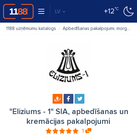
°C
+12
LV
1188 uzņēmumu katalogs
Apbedīšanas pakalpojumi, morgi
"
"Eliziums - 1" SIA, apbedīšanas un
kremācijas pakalpojumi
1