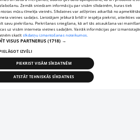
zlabošanu. Zemāk sniedzam informāciju par visām sīkdatnēm, kuras tiek
ntotas mūsu tīmekļa vietnēs. Sīkdatnes var atšķirties atkarībā no apmeklētā
rneta vietnes sadaļas. Lietotājam jebkurā brīdī ir iespēja piekrist, atteikties va
īt savu piekrišanu. Piekrišanas sniegšana, kā arī tās atsaukšana vai mainīša
ecas uz visām interneta vietnes sadaļām. Vairāk informācijas par izmantotaj
atnēm skatīt
sīkdatņu izmantošanas noteikumos.
ĪT VISUS PARTNERUS
(1718) →
PIELĀGOT IZVĒLI
PIEKRIST VISĀM SĪKDATNĒM
ATSTĀT TEHNISKĀS SĪKDATNES
TEHNISKĀS/OBLIGĀTĀS
STATISTIKAS
MĒRĶĒŠANA
FUNKCIONĀLĀS
NEKLASIFICĒTĀS
ehniskās/obligātās
Statistikas
Mērķēšana
Funkcionālās
Neklasificēt