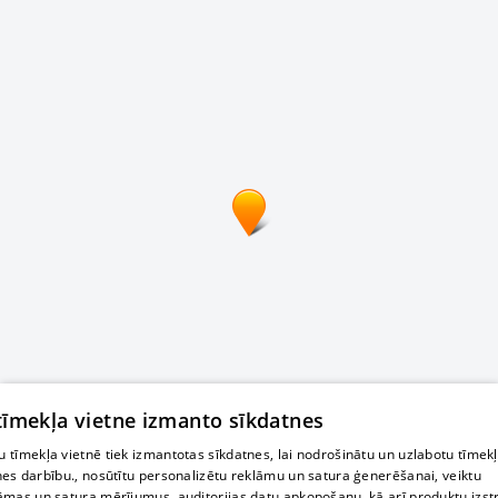
 tīmekļa vietne izmanto sīkdatnes
 tīmekļa vietnē tiek izmantotas sīkdatnes, lai nodrošinātu un uzlabotu tīmek
nes darbību., nosūtītu personalizētu reklāmu un satura ģenerēšanai, veiktu
āmas un satura mērījumus, auditorijas datu apkopošanu, kā arī produktu izst