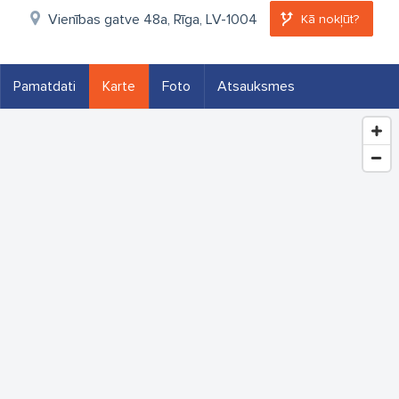
Vienības gatve 48a, Rīga, LV-1004
Kā nokļūt?
Pamatdati
Karte
Foto
Atsauksmes