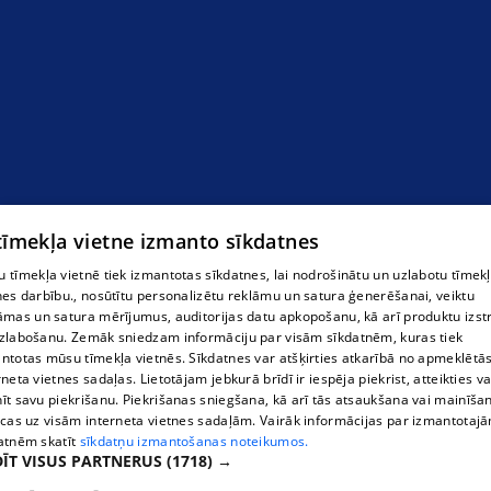
Zārki
 tīmekļa vietne izmanto sīkdatnes
 tīmekļa vietnē tiek izmantotas sīkdatnes, lai nodrošinātu un uzlabotu tīmek
nes darbību., nosūtītu personalizētu reklāmu un satura ģenerēšanai, veiktu
āmas un satura mērījumus, auditorijas datu apkopošanu, kā arī produktu izst
zlabošanu. Zemāk sniedzam informāciju par visām sīkdatnēm, kuras tiek
ntotas mūsu tīmekļa vietnēs. Sīkdatnes var atšķirties atkarībā no apmeklētā
rneta vietnes sadaļas. Lietotājam jebkurā brīdī ir iespēja piekrist, atteikties va
īt savu piekrišanu. Piekrišanas sniegšana, kā arī tās atsaukšana vai mainīša
ecas uz visām interneta vietnes sadaļām. Vairāk informācijas par izmantotaj
atnēm skatīt
sīkdatņu izmantošanas noteikumos.
ĪT VISUS PARTNERUS
(1718) →