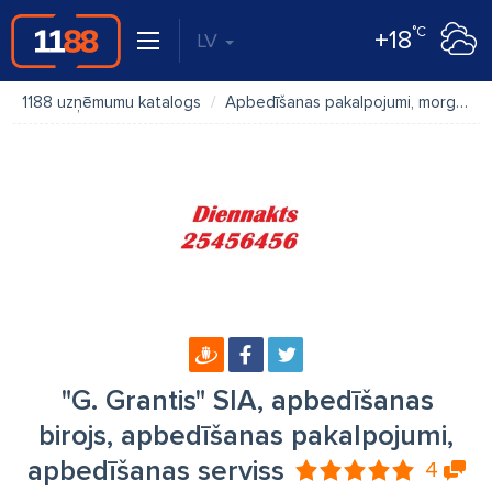
°C
+18
LV
1188 uzņēmumu katalogs
Apbedīšanas pakalpojumi, morgi
"
"G. Grantis" SIA, apbedīšanas
birojs, apbedīšanas pakalpojumi,
apbedīšanas serviss
4