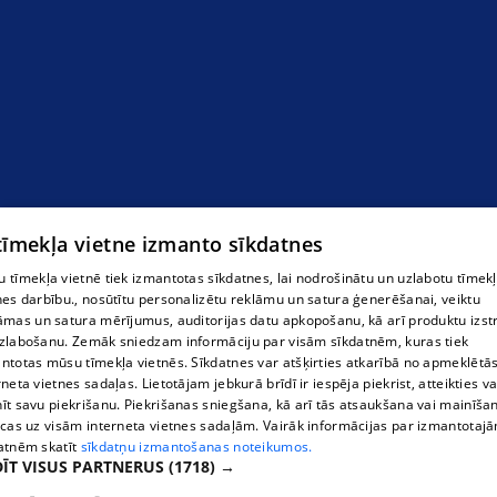
Apbedīšanas birojs Rīgā
 tīmekļa vietne izmanto sīkdatnes
 tīmekļa vietnē tiek izmantotas sīkdatnes, lai nodrošinātu un uzlabotu tīmek
nes darbību., nosūtītu personalizētu reklāmu un satura ģenerēšanai, veiktu
āmas un satura mērījumus, auditorijas datu apkopošanu, kā arī produktu izst
zlabošanu. Zemāk sniedzam informāciju par visām sīkdatnēm, kuras tiek
ntotas mūsu tīmekļa vietnēs. Sīkdatnes var atšķirties atkarībā no apmeklētā
rneta vietnes sadaļas. Lietotājam jebkurā brīdī ir iespēja piekrist, atteikties va
īt savu piekrišanu. Piekrišanas sniegšana, kā arī tās atsaukšana vai mainīša
ecas uz visām interneta vietnes sadaļām. Vairāk informācijas par izmantotaj
atnēm skatīt
sīkdatņu izmantošanas noteikumos.
ĪT VISUS PARTNERUS
(1718) →