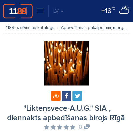
°C
+18
LV
1188 uzņēmumu katalogs
Apbedīšanas pakalpojumi, morgi
"
"Likteņsvece-A.U.G." SIA ,
diennakts apbedīšanas birojs Rīgā
0