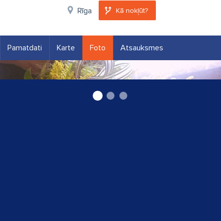
Rīga
Kā nokļūt?
Pamatdati
Karte
Foto
Atsauksmes