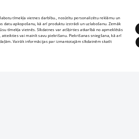
zlabotu tīmekļa vietnes darbību., nosūtītu personalizētu reklāmu un
as datu apkopošanu, kā arī produktu izstrādi un uzlabošanu. Zemāk
su tīmekļa vietnēs. Sīkdatnes var atšķirties atkarībā no apmeklētās
, atteikties vai mainīt savu piekrišanu. Piekrišanas sniegšana, kā arī
adaļām. Vairāk informācijas par izmantotajām sīkdatnēm skatīt
ĒRĶĒŠANA
FUNKCIONĀLĀS
NEKLASIFICĒTĀS
1188 datu bāze
obligātās
Statistikas
Mērķēšana
Funkcionālās
Neklasificētās
informācijas, v
izplatīšana jebk
eklēt un pārlūkot tīmekļa vietni un izmantot tās piedāvātās iespējas. Bez šīm sīkdatnēm 
aizliegta leju
mi
Kinoteātros
1188 web lapā 
, vilcieni,
TV programma
kategoriski ai
ksts
tiskie reisi
atļaujas.
Līguma noteikumi