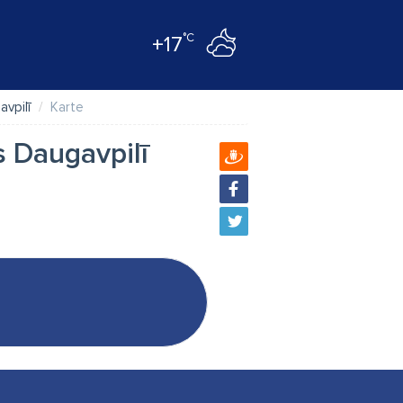
°C
+17
avpilī
Karte
s Daugavpilī