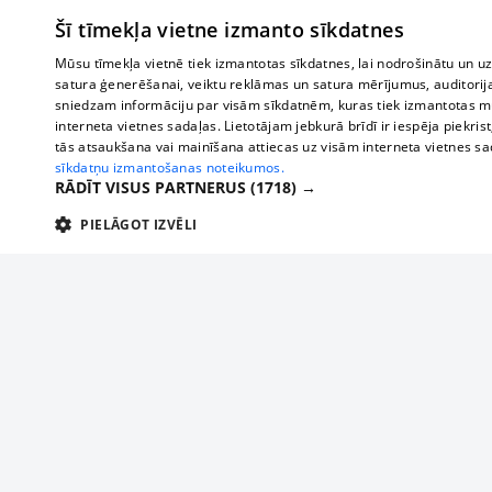
Šī tīmekļa vietne izmanto sīkdatnes
Mūsu tīmekļa vietnē tiek izmantotas sīkdatnes, lai nodrošinātu un u
satura ģenerēšanai, veiktu reklāmas un satura mērījumus, auditorij
sniedzam informāciju par visām sīkdatnēm, kuras tiek izmantotas mū
interneta vietnes sadaļas. Lietotājam jebkurā brīdī ir iespēja piekrist
tās atsaukšana vai mainīšana attiecas uz visām interneta vietnes s
sīkdatņu izmantošanas noteikumos.
RĀDĪT VISUS PARTNERUS
(1718) →
PIELĀGOT IZVĒLI
TEHNISKĀS/OBLIGĀTĀS
STATISTIKAS
M
Tehniskās/
Tehniskās/obligātās sīkdatnes nepieciešamas, lai lietotājs varētu brīvi apm
lietotājam nepieciešamo informāciju.
Par mums
Uzņēmu
Nodrošinātājs
/
Darbības
Reklāma
Autobusi
Nosaukums
Apra
Domēns
ilgums
starptau
Biznesa klientiem