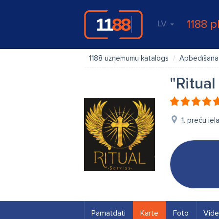
1188 p
LV
1188 uzņēmumu katalogs
Apbedīšanas
"Ritual
1. preču ie
Pamatdati
Karte
Foto
Vid