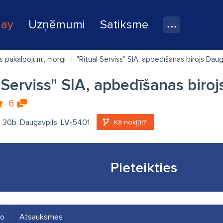
lay
Uzņēmumi
Satiksme
 pakalpojumi, morgi
"Ritual Serviss" SIA, apbedīšanas birojs Daug
 Serviss" SIA, apbedīšanas biroj
6
la 30b, Daugavpils, LV-5401
Kā nokļūt?
Pieteikties
eo
Atsauksmes