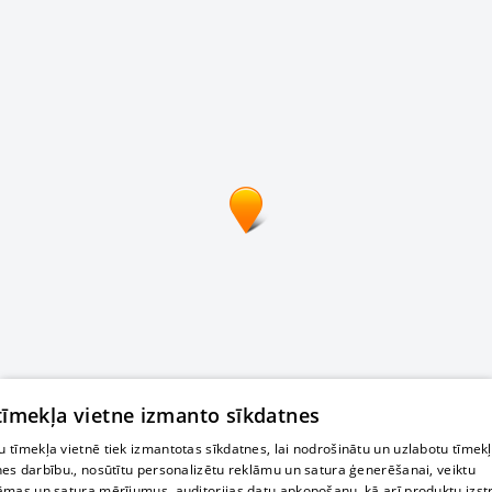
 tīmekļa vietne izmanto sīkdatnes
 tīmekļa vietnē tiek izmantotas sīkdatnes, lai nodrošinātu un uzlabotu tīmek
nes darbību., nosūtītu personalizētu reklāmu un satura ģenerēšanai, veiktu
āmas un satura mērījumus, auditorijas datu apkopošanu, kā arī produktu izst