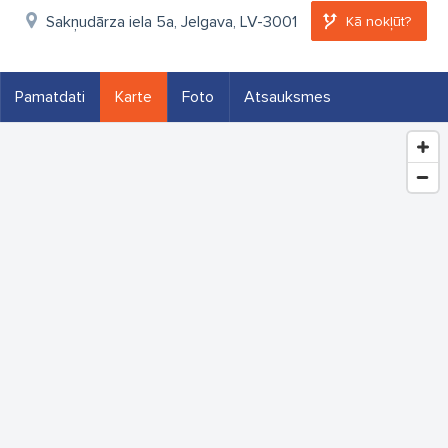
Sakņudārza iela 5a, Jelgava, LV-3001
Kā nokļūt?
Pamatdati
Karte
Foto
Atsauksmes