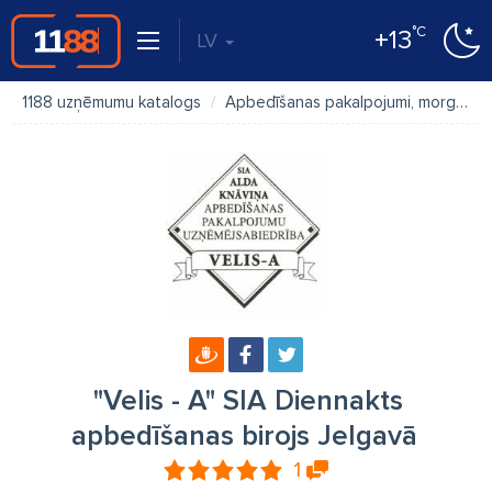
°C
+13
LV
1188 uzņēmumu katalogs
Apbedīšanas pakalpojumi, morgi
"
"Velis - A" SIA Diennakts
apbedīšanas birojs Jelgavā
1