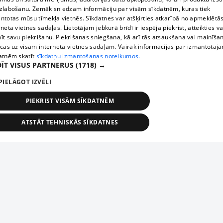
zlabošanu. Zemāk sniedzam informāciju par visām sīkdatnēm, kuras tiek
ntotas mūsu tīmekļa vietnēs. Sīkdatnes var atšķirties atkarībā no apmeklētā
rneta vietnes sadaļas. Lietotājam jebkurā brīdī ir iespēja piekrist, atteikties va
īt savu piekrišanu. Piekrišanas sniegšana, kā arī tās atsaukšana vai mainīša
ecas uz visām interneta vietnes sadaļām. Vairāk informācijas par izmantotaj
atnēm skatīt
sīkdatņu izmantošanas noteikumos.
ĪT VISUS PARTNERUS
(1718) →
PIELĀGOT IZVĒLI
PIEKRIST VISĀM SĪKDATNĒM
ATSTĀT TEHNISKĀS SĪKDATNES
TEHNISKĀS/OBLIGĀTĀS
STATISTIKAS
MĒRĶĒŠANA
FUNKCIONĀLĀS
NEKLASIFICĒTĀS
ehniskās/obligātās
Statistikas
Mērķēšana
Funkcionālās
Neklasificēt