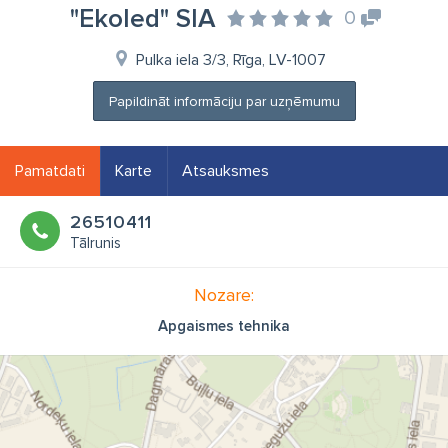
"Ekoled" SIA
0
Pulka iela 3/3, Rīga, LV-1007
Papildināt informāciju par uzņēmumu
Pamatdati
Karte
Atsauksmes
26510411
Tālrunis
Nozare:
Apgaismes tehnika