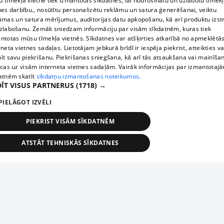
 tīmekļa vietnē tiek izmantotas sīkdatnes, lai nodrošinātu un uzlabotu tīmek
nes darbību., nosūtītu personalizētu reklāmu un satura ģenerēšanai, veiktu
āmas un satura mērījumus, auditorijas datu apkopošanu, kā arī produktu izst
zlabošanu. Zemāk sniedzam informāciju par visām sīkdatnēm, kuras tiek
ntotas mūsu tīmekļa vietnēs. Sīkdatnes var atšķirties atkarībā no apmeklētā
rneta vietnes sadaļas. Lietotājam jebkurā brīdī ir iespēja piekrist, atteikties va
īt savu piekrišanu. Piekrišanas sniegšana, kā arī tās atsaukšana vai mainīša
ecas uz visām interneta vietnes sadaļām. Vairāk informācijas par izmantotaj
atnēm skatīt
sīkdatņu izmantošanas noteikumos.
ĪT VISUS PARTNERUS
(1718) →
PIELĀGOT IZVĒLI
PIEKRIST VISĀM SĪKDATNĒM
ATSTĀT TEHNISKĀS SĪKDATNES
TEHNISKĀS/OBLIGĀTĀS
STATISTIKAS
MĒRĶĒŠANA
FUNKCIONĀLĀS
NEKLASIFICĒTĀS