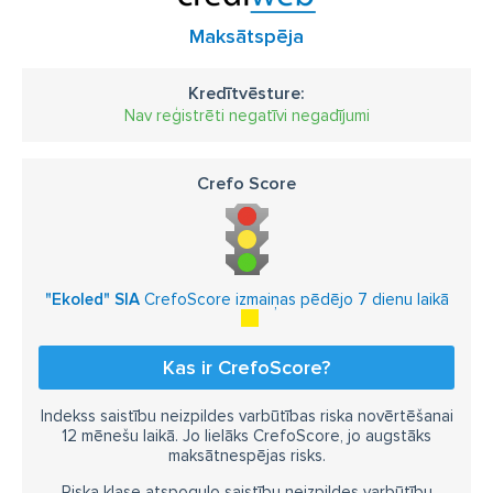
Maksātspēja
Kredītvēsture:
Nav reģistrēti negatīvi negadījumi
Crefo Score
"Ekoled" SIA
CrefoScore izmaiņas pēdējo 7 dienu laikā
Kas ir CrefoScore?
Indekss saistību neizpildes varbūtības riska novērtēšanai
12 mēnešu laikā. Jo lielāks CrefoScore, jo augstāks
maksātnespējas risks.
Riska klase atspoguļo saistību neizpildes varbūtību