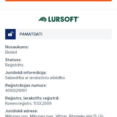
PAMATDATI
Nosaukums:
Ekoled
Statuss:
Reģistrēts
Juridiskā informācija:
Sabiedrība ar ierobežotu atbildību
Reģistrācijas numurs:
40103219101
Reģistrs, Ierakstīts reģistrā:
Komercreģistrs, 11.03.2009
Juridiskā adrese:
Mārupes nov., Mārupes pag., Vētras, Ritenieku iela 13, LV-