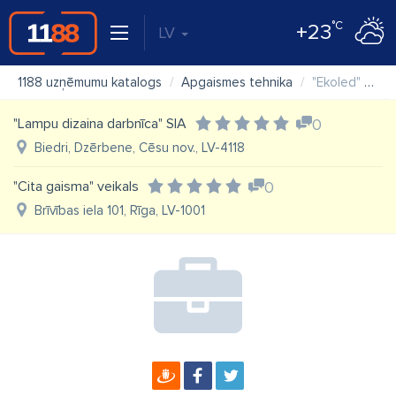
°C
+23
LV
1188 uzņēmumu katalogs
Apgaismes tehnika
"Ekoled" SIA
"Lampu dizaina darbnīca" SIA
0
Biedri, Dzērbene, Cēsu nov., LV-4118
"Cita gaisma" veikals
0
Brīvības iela 101, Rīga, LV-1001