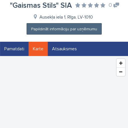
"Gaismas Stils" SIA
0
Ausekļa iela 1, Rīga, LV-1010
Papildināt informāciju par uzņēmumu
Pamatdati
Karte
Atsauksmes