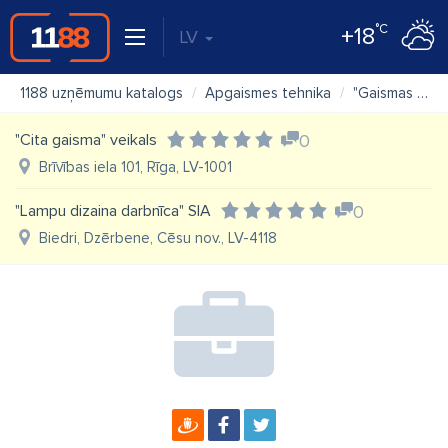
°C
+18
LV
1188 uzņēmumu katalogs
Apgaismes tehnika
"Gaismas Stils" SIA
"Cita gaisma" veikals
0
Brīvības iela 101, Rīga, LV-1001
"Lampu dizaina darbnīca" SIA
0
Biedri, Dzērbene, Cēsu nov., LV-4118