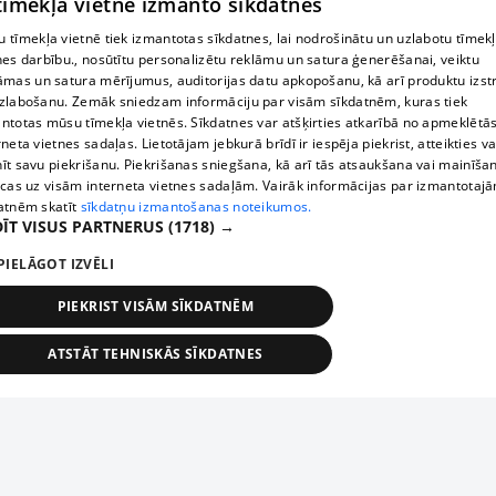
 tīmekļa vietne izmanto sīkdatnes
 tīmekļa vietnē tiek izmantotas sīkdatnes, lai nodrošinātu un uzlabotu tīmek
nes darbību., nosūtītu personalizētu reklāmu un satura ģenerēšanai, veiktu
āmas un satura mērījumus, auditorijas datu apkopošanu, kā arī produktu izst
zlabošanu. Zemāk sniedzam informāciju par visām sīkdatnēm, kuras tiek
ntotas mūsu tīmekļa vietnēs. Sīkdatnes var atšķirties atkarībā no apmeklētā
rneta vietnes sadaļas. Lietotājam jebkurā brīdī ir iespēja piekrist, atteikties va
īt savu piekrišanu. Piekrišanas sniegšana, kā arī tās atsaukšana vai mainīša
ecas uz visām interneta vietnes sadaļām. Vairāk informācijas par izmantotaj
atnēm skatīt
sīkdatņu izmantošanas noteikumos.
ĪT VISUS PARTNERUS
(1718) →
PIELĀGOT IZVĒLI
PIEKRIST VISĀM SĪKDATNĒM
ATSTĀT TEHNISKĀS SĪKDATNES
TEHNISKĀS/OBLIGĀTĀS
STATISTIKAS
MĒRĶĒŠANA
FUNKCIONĀLĀS
NEKLASIFICĒTĀS