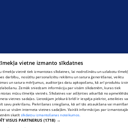
cepures
 tīmekļa vietne izmanto sīkdatnes
 tīmekļa vietnē tiek izmantotas sīkdatnes, lai nodrošinātu un uzlabotu tīmek
nes darbību., nosūtītu personalizētu reklāmu un satura ģenerēšanai, veiktu
āmas un satura mērījumus, auditorijas datu apkopošanu, kā arī produktu izst
zlabošanu. Zemāk sniedzam informāciju par visām sīkdatnēm, kuras tiek
ntotas mūsu tīmekļa vietnēs. Sīkdatnes var atšķirties atkarībā no apmeklētā
rneta vietnes sadaļas. Lietotājam jebkurā brīdī ir iespēja piekrist, atteikties va
īt savu piekrišanu. Piekrišanas sniegšana, kā arī tās atsaukšana vai mainīša
ecas uz visām interneta vietnes sadaļām. Vairāk informācijas par izmantotaj
atnēm skatīt
sīkdatņu izmantošanas noteikumos.
ĪT VISUS PARTNERUS
(1718) →