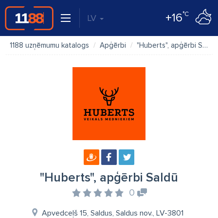
°C
+16
LV
1188 uzņēmumu katalogs
Apģērbi
"Huberts", apģērbi Saldū
"Huberts", apģērbi Saldū
0
Apvedceļš 15, Saldus, Saldus nov., LV-3801