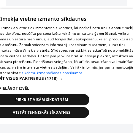
 tīmekļa vietne izmanto sīkdatnes
 tīmekļa vietnē tiek izmantotas sīkdatnes, lai nodrošinātu un uzlabotu tīmek
nes darbību., nosūtītu personalizētu reklāmu un satura ģenerēšanai, veiktu
āmas un satura mērījumus, auditorijas datu apkopošanu, kā arī produktu izst
zlabošanu. Zemāk sniedzam informāciju par visām sīkdatnēm, kuras tiek
ntotas mūsu tīmekļa vietnēs. Sīkdatnes var atšķirties atkarībā no apmeklētā
rneta vietnes sadaļas. Lietotājam jebkurā brīdī ir iespēja piekrist, atteikties va
īt savu piekrišanu. Piekrišanas sniegšana, kā arī tās atsaukšana vai mainīša
ecas uz visām interneta vietnes sadaļām. Vairāk informācijas par izmantotaj
atnēm skatīt
sīkdatņu izmantošanas noteikumos.
ĪT VISUS PARTNERUS
(1718) →
PIELĀGOT IZVĒLI
PIEKRIST VISĀM SĪKDATNĒM
ATSTĀT TEHNISKĀS SĪKDATNES
TEHNISKĀS/OBLIGĀTĀS
STATISTIKAS
MĒRĶĒŠANA