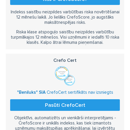
Indekss saistību neizpildes varbūtības riska novērtēšanai
12 mēnešu laikā. Jo lielāks CrefoScore, jo augstāks
maksātnespējas risks.
Riska klase atspoguļo saistību neizpildes varbūtību
turpmākajos 12 mēnešos. Visi uzņēmumi ir iedalīti 10 riska
klasēs. Kalpo ātrai lēmuma pieņemšanai.
Crefo Cert
"Beniluks" SIA
CrefoCert sertifikāts nav izsniegts
Pasūti CrefoCert
Objektīvs, automatizēts un vienkārši interpretējams -
CrefoScore ir unikāls indekss, kas tiek izmantots
uzņēmumu maksātspējas aprēķināšanai, lai izvērtētu