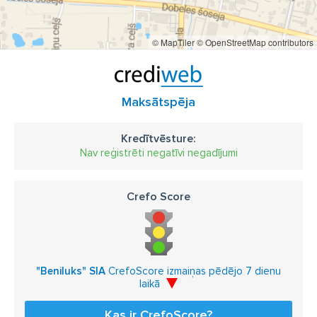
© MapTiler
© OpenStreetMap contributors
Maksātspēja
Kredītvēsture:
Nav reģistrēti negatīvi negadījumi
Crefo Score
"Beniluks" SIA
CrefoScore izmaiņas pēdējo 7 dienu
laikā
Kas ir CrefoScore?