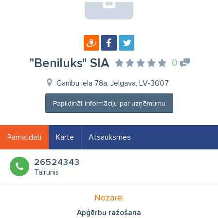
"Beniluks" SIA
0
Ganību iela 78a, Jelgava, LV-3007
Papildināt informāciju par uzņēmumu
Pamatdati
Karte
Atsauksmes
26524343
Tālrunis
Nozare:
Apģērbu ražošana