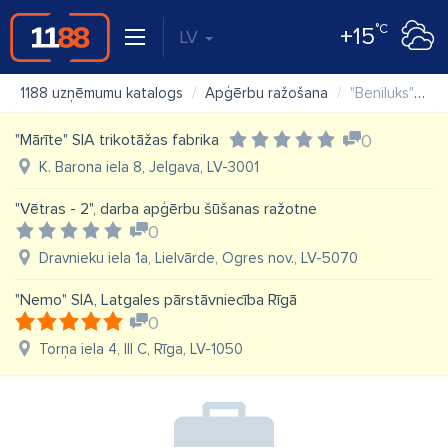
°C
+15
LV
1188 uzņēmumu katalogs
Apģērbu ražošana
"Beniluks" SIA
"Mārīte" SIA trikotāžas fabrika
0
K. Barona iela 8, Jelgava, LV-3001
"Vētras - 2", darba apģērbu šūšanas ražotne
0
Dravnieku iela 1a, Lielvārde, Ogres nov., LV-5070
"Nemo" SIA, Latgales pārstāvniecība Rīgā
0
Torņa iela 4, III C, Rīga, LV-1050