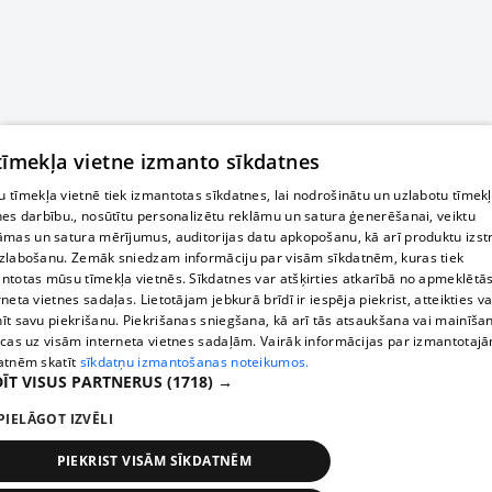
 tīmekļa vietne izmanto sīkdatnes
 tīmekļa vietnē tiek izmantotas sīkdatnes, lai nodrošinātu un uzlabotu tīmek
nes darbību., nosūtītu personalizētu reklāmu un satura ģenerēšanai, veiktu
āmas un satura mērījumus, auditorijas datu apkopošanu, kā arī produktu izst
zlabošanu. Zemāk sniedzam informāciju par visām sīkdatnēm, kuras tiek
ntotas mūsu tīmekļa vietnēs. Sīkdatnes var atšķirties atkarībā no apmeklētā
rneta vietnes sadaļas. Lietotājam jebkurā brīdī ir iespēja piekrist, atteikties va
īt savu piekrišanu. Piekrišanas sniegšana, kā arī tās atsaukšana vai mainīša
ecas uz visām interneta vietnes sadaļām. Vairāk informācijas par izmantotaj
atnēm skatīt
sīkdatņu izmantošanas noteikumos.
ĪT VISUS PARTNERUS
(1718) →
PIELĀGOT IZVĒLI
PIEKRIST VISĀM SĪKDATNĒM