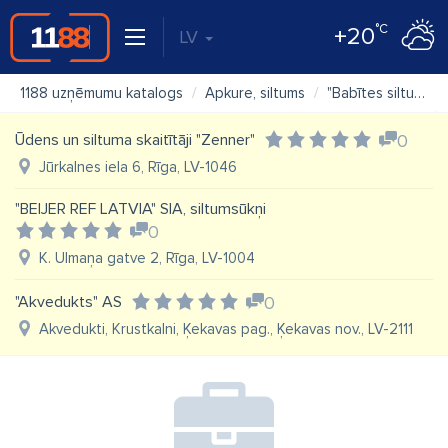
°C
+20
LV
1188 uzņēmumu katalogs
Apkure, siltums
"Babītes siltums" SIA
Ūdens un siltuma skaitītāji "Zenner"
0
Jūrkalnes iela 6, Rīga, LV-1046
"BEIJER REF LATVIA" SIA, siltumsūkņi
0
K. Ulmaņa gatve 2, Rīga, LV-1004
"Akvedukts" AS
0
Akvedukti, Krustkalni, Ķekavas pag., Ķekavas nov., LV-2111