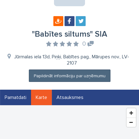
"Babītes siltums" SIA
0
Jūrmalas iela 13d, Piņķi, Babītes pag., Mārupes nov., LV-
2107
Papildināt informāciju par uzņēmumu
Pamatdati
Karte
Atsauksmes