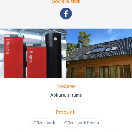
Sociālie tīkli:
Nozare:
Apkure, siltums
Produkti:
Gāzes katli
Gāzes katli Bosch