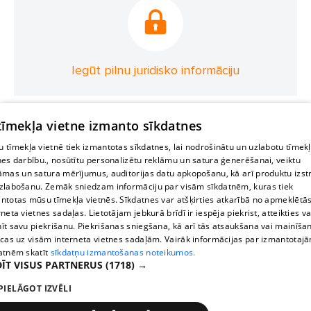
Iegūt pilnu juridisko informāciju
 tīmekļa vietne izmanto sīkdatnes
 tīmekļa vietnē tiek izmantotas sīkdatnes, lai nodrošinātu un uzlabotu tīmek
nes darbību., nosūtītu personalizētu reklāmu un satura ģenerēšanai, veiktu
āmas un satura mērījumus, auditorijas datu apkopošanu, kā arī produktu izst
zlabošanu. Zemāk sniedzam informāciju par visām sīkdatnēm, kuras tiek
ntotas mūsu tīmekļa vietnēs. Sīkdatnes var atšķirties atkarībā no apmeklētā
rneta vietnes sadaļas. Lietotājam jebkurā brīdī ir iespēja piekrist, atteikties va
īt savu piekrišanu. Piekrišanas sniegšana, kā arī tās atsaukšana vai mainīša
ecas uz visām interneta vietnes sadaļām. Vairāk informācijas par izmantotaj
atnēm skatīt
sīkdatņu izmantošanas noteikumos.
ĪT VISUS PARTNERUS
(1718) →
PIELĀGOT IZVĒLI