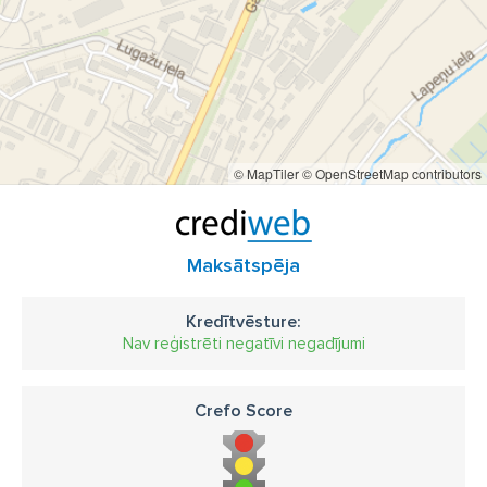
siltumsūknis
siltuma sūkņi
siltuma sūknis
Siltās grīdas tirdzniecība
Siltās grīdas uzstādīšana
Siltās grīdas ierīkošana
tehniskā apkope
apkures iekārtu montāža
apkures sistēmu remonts
© MapTiler
© OpenStreetMap contributors
apkures pieslēgšana
radiators
radiatori
GASPRO
Maksātspēja
Kredītvēsture:
Nav reģistrēti negatīvi negadījumi
Crefo Score