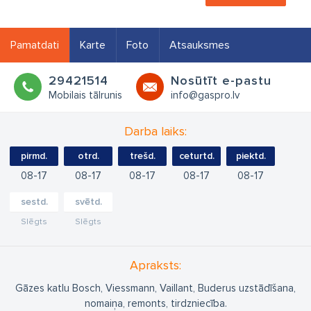
Pamatdati
Karte
Foto
Atsauksmes
29421514
Nosūtīt e-pastu
Mobilais tālrunis
info@gaspro.lv
Darba laiks:
pirmd.
otrd.
trešd.
ceturtd.
piektd.
08
17
08
17
08
17
08
17
08
17
sestd.
svētd.
Slēgts
Slēgts
Apraksts:
Gāzes katlu Bosch, Viessmann, Vaillant, Buderus uzstādīšana,
nomaiņa, remonts, tirdzniecība.