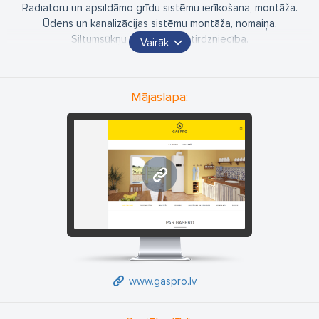
Radiatoru un apsildāmo grīdu sistēmu ierīkošana, montāža.
Ūdens un kanalizācijas sistēmu montāža, nomaiņa.
Siltumsūkņu uzstādīšana, tirdzniecība.
Vairāk
Austriešu granulu katlu "Frolling" uzstādīšana, serviss,
tirdzniecība.
Mājaslapa:
www.gaspro.lv
www.gaspro.lv