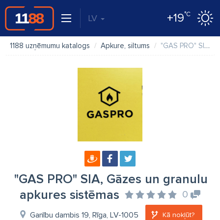
°C
+19
LV
1188 uzņēmumu katalogs
Apkure, siltums
"GAS PRO" SIA, Gāzes un granulu apkures sistēmas
"GAS PRO" SIA, Gāzes un granulu
apkures sistēmas
0
Ganību dambis 19, Rīga, LV-1005
Kā nokļūt?