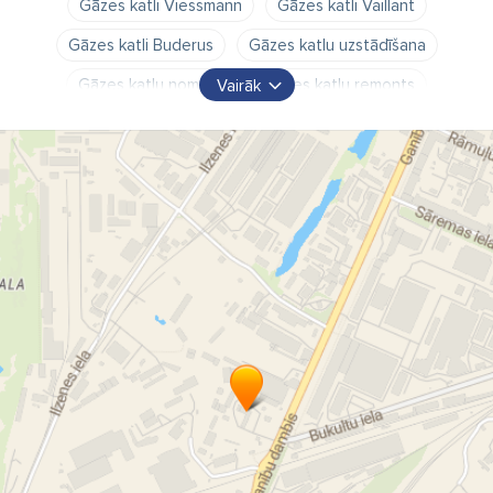
Gāzes katli Viessmann
Gāzes katli Vaillant
Gāzes katli Buderus
Gāzes katlu uzstādīšana
Gāzes katlu nomaiņa
Gāzes katlu remonts
Vairāk
Gāzes katlu tirdzniecība
Radiatoru ierīkošana
Radiatoru montāža
apsildāmo grīdu sistēmu ierīkošana
apsildāmo grīdu sistēmu montāža
kanalizācijas sistēmu montāža
nomaiņa
ūdens sistēmu montāža
kanalizācijas sistēmu nomaiņa
Siltumsūkņu uzstādīšana
Siltumsūkņu tirdzniecība
Austriešu granulu katlu "Frolling" uzstādīšana
granulu katli
granulu katli Frolling
granulu katlu serviss
granulu katlu tirdzniecība
apkures katli
siltumsūkņi
siltuma sūkņi
apkure