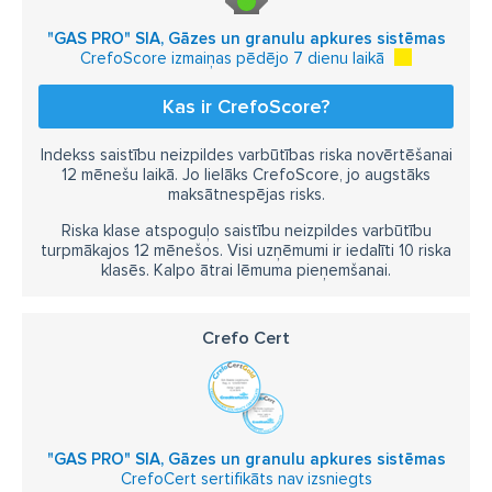
"GAS PRO" SIA, Gāzes un granulu apkures sistēmas
CrefoScore izmaiņas pēdējo 7 dienu laikā
Kas ir CrefoScore?
Indekss saistību neizpildes varbūtības riska novērtēšanai
12 mēnešu laikā. Jo lielāks CrefoScore, jo augstāks
maksātnespējas risks.
Riska klase atspoguļo saistību neizpildes varbūtību
turpmākajos 12 mēnešos. Visi uzņēmumi ir iedalīti 10 riska
klasēs. Kalpo ātrai lēmuma pieņemšanai.
Crefo Cert
"GAS PRO" SIA, Gāzes un granulu apkures sistēmas
CrefoCert sertifikāts nav izsniegts