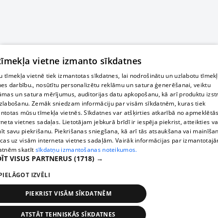
 tīmekļa vietne izmanto sīkdatnes
 tīmekļa vietnē tiek izmantotas sīkdatnes, lai nodrošinātu un uzlabotu tīmek
nes darbību., nosūtītu personalizētu reklāmu un satura ģenerēšanai, veiktu
āmas un satura mērījumus, auditorijas datu apkopošanu, kā arī produktu izst
zlabošanu. Zemāk sniedzam informāciju par visām sīkdatnēm, kuras tiek
ntotas mūsu tīmekļa vietnēs. Sīkdatnes var atšķirties atkarībā no apmeklētā
rneta vietnes sadaļas. Lietotājam jebkurā brīdī ir iespēja piekrist, atteikties va
īt savu piekrišanu. Piekrišanas sniegšana, kā arī tās atsaukšana vai mainīša
ecas uz visām interneta vietnes sadaļām. Vairāk informācijas par izmantotaj
atnēm skatīt
sīkdatņu izmantošanas noteikumos.
ĪT VISUS PARTNERUS
(1718) →
PIELĀGOT IZVĒLI
PIEKRIST VISĀM SĪKDATNĒM
ATSTĀT TEHNISKĀS SĪKDATNES