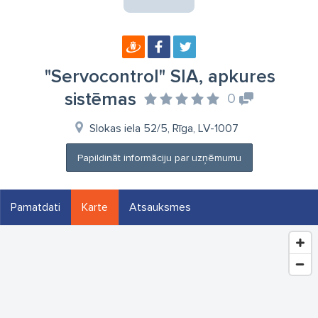
"Servocontrol" SIA, apkures
sistēmas
0
Slokas iela 52/5, Rīga, LV-1007
Papildināt informāciju par uzņēmumu
Pamatdati
Karte
Atsauksmes