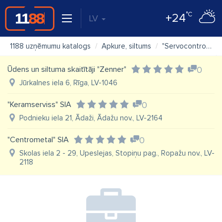
°C
+24
LV
1188 uzņēmumu katalogs
Apkure, siltums
"Servocontrol" SIA, apkures sistēmas
Ūdens un siltuma skaitītāji "Zenner"
0
Jūrkalnes iela 6, Rīga, LV-1046
"Keramserviss" SIA
0
Podnieku iela 21, Ādaži, Ādažu nov., LV-2164
"Centrometal" SIA
0
Skolas iela 2 - 29, Upeslejas, Stopiņu pag., Ropažu nov., LV-
2118