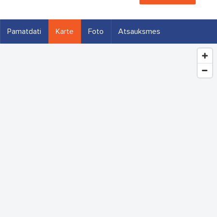
Pamatdati
Karte
Foto
Atsauksmes