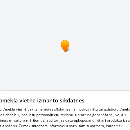
 tīmekļa vietne izmanto sīkdatnes
 tīmekļa vietnē tiek izmantotas sīkdatnes, lai nodrošinātu un uzlabotu tīmek
nes darbību., nosūtītu personalizētu reklāmu un satura ģenerēšanai, veiktu
āmas un satura mērījumus, auditorijas datu apkopošanu, kā arī produktu izst
zlabošanu. Zemāk sniedzam informāciju par visām sīkdatnēm, kuras tiek