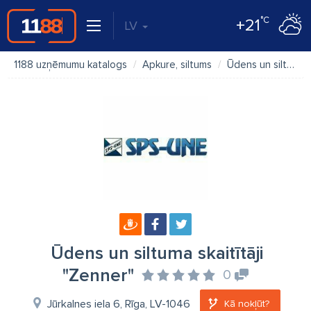
°C
+21
LV
1188 uzņēmumu katalogs
Apkure, siltums
Ūdens un siltuma skaitītāji "Zenner"
Ūdens un siltuma skaitītāji
"Zenner"
0
Jūrkalnes iela 6, Rīga, LV-1046
Kā nokļūt?