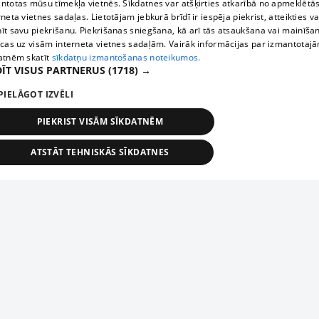
ntotas mūsu tīmekļa vietnēs. Sīkdatnes var atšķirties atkarībā no apmeklētā
rneta vietnes sadaļas. Lietotājam jebkurā brīdī ir iespēja piekrist, atteikties va
īt savu piekrišanu. Piekrišanas sniegšana, kā arī tās atsaukšana vai mainīša
ecas uz visām interneta vietnes sadaļām. Vairāk informācijas par izmantotaj
atnēm skatīt
sīkdatņu izmantošanas noteikumos.
ĪT VISUS PARTNERUS
(1718) →
PIELĀGOT IZVĒLI
PIEKRIST VISĀM SĪKDATNĒM
ATSTĀT TEHNISKĀS SĪKDATNES
TEHNISKĀS/OBLIGĀTĀS
STATISTIKAS
MĒRĶĒŠANA
FUNKCIONĀLĀS
NEKLASIFICĒTĀS
ehniskās/obligātās
Statistikas
Mērķēšana
Funkcionālās
Neklasificēt
niskās/obligātās sīkdatnes nepieciešamas, lai lietotājs varētu brīvi apmeklēt un pārlūk
Piesaki savu uzņēmumu
ekļa vietni un izmantot tās piedāvātās iespējas. Bez šīm sīkdatnēm tīmekļa vietne neva