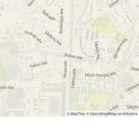
© MapTiler
© OpenStreetMap contributors