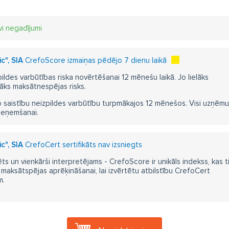
vi negadījumi
c", SIA
CrefoScore izmaiņas pēdējo 7 dienu laikā
pildes varbūtības riska novērtēšanai 12 mēnešu laikā. Jo lielāks
āks maksātnespējas risks.
 saistību neizpildes varbūtību turpmākajos 12 mēnešos. Visi uzņēmumi i
ieņemšanai.
c", SIA
CrefoCert sertifikāts nav izsniegts
ts un vienkārši interpretējams - CrefoScore ir unikāls indekss, kas t
aksātspējas aprēķināšanai, lai izvērtētu atbilstību CrefoCert
m.