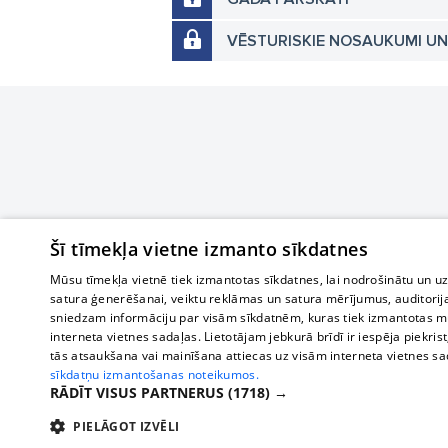
VĒSTURISKIE NOSAUKUMI U
Šī tīmekļa vietne izmanto sīkdatnes
Mūsu tīmekļa vietnē tiek izmantotas sīkdatnes, lai nodrošinātu un u
satura ģenerēšanai, veiktu reklāmas un satura mērījumus, auditorij
sniedzam informāciju par visām sīkdatnēm, kuras tiek izmantotas mū
interneta vietnes sadaļas. Lietotājam jebkurā brīdī ir iespēja piekrist
tās atsaukšana vai mainīšana attiecas uz visām interneta vietnes s
sīkdatņu izmantošanas noteikumos.
RĀDĪT VISUS PARTNERUS
(1718) →
PIELĀGOT IZVĒLI