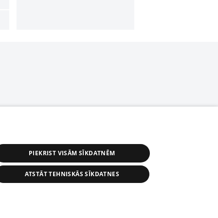
PIEKRIST VISĀM SĪKDATNĒM
ATSTĀT TEHNISKĀS SĪKDATNES