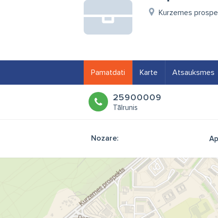
Kurzemes prospek
Pamatdati
Karte
Atsauksmes
25900009
Tālrunis
Nozare:
Ap