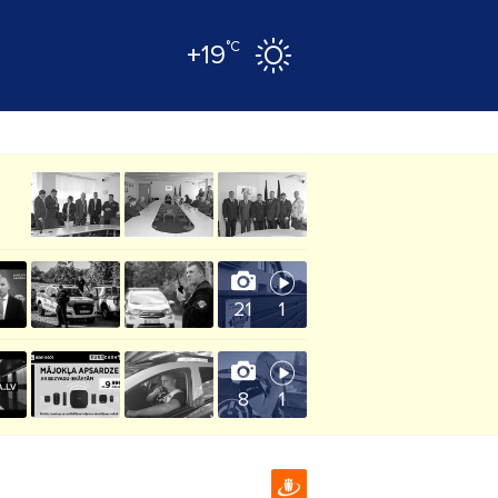
°C
+19
21
1
8
1