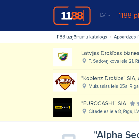
1188 p
LV
1188 uzņēmumu katalogs
Apsardzes f
Latvijas Drošības biznes
F. Sadovņikova iela 21, R
"Koblenz Drošība" SIA,
Mūkusalas iela 25a, Rīga
"EUROCASH1" SIA
Citadeles iela 8, Rīga, L
"Alpha Sec