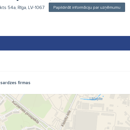
ts 54a, Rīga, LV-1067
Papildināt informāciju par uzņēmumu
sardzes firmas