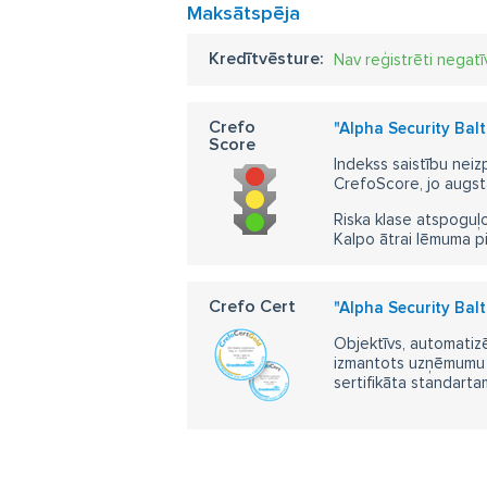
Maksātspēja
Kredītvēsture:
Nav reģistrēti negatī
Crefo
"Alpha Security Balti
Score
Indekss saistību neiz
CrefoScore, jo augst
Riska klase atspoguļo
Kalpo ātrai lēmuma p
Crefo Cert
"Alpha Security Balti
Objektīvs, automatizē
izmantots uzņēmumu m
sertifikāta standarta