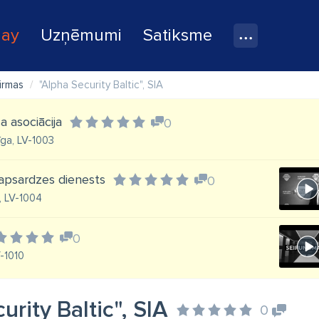
lay
Uzņēmumi
Satiksme
irmas
"Alpha Security Baltic", SIA
a asociācija
0
īga, LV-1003
 apsardzes dienests
0
, LV-1004
0
V-1010
urity Baltic", SIA
0