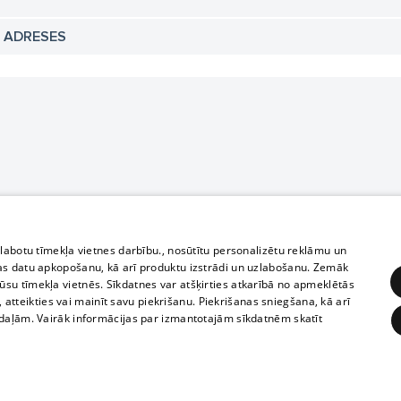
N ADRESES
zlabotu tīmekļa vietnes darbību., nosūtītu personalizētu reklāmu un
as datu apkopošanu, kā arī produktu izstrādi un uzlabošanu. Zemāk
su tīmekļa vietnēs. Sīkdatnes var atšķirties atkarībā no apmeklētās
, atteikties vai mainīt savu piekrišanu. Piekrišanas sniegšana, kā arī
adaļām. Vairāk informācijas par izmantotajām sīkdatnēm skatīt