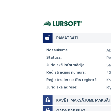
PAMATDATI
Nosaukums:
Al
Statuss:
Re
Juridiskā informācija:
Sa
Reģistrācijas numurs:
40
Reģistrs, Ierakstīts reģistrā:
Ko
Juridiskā adrese:
Rī
KAVĒTI MAKSĀJUMI, MAKSĀ
GADA PĀRSKATI