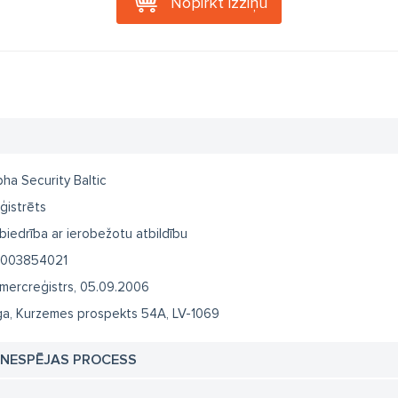
Nopirkt izziņu
pha Security Baltic
ģistrēts
biedrība ar ierobežotu atbildību
003854021
mercreģistrs, 05.09.2006
ga, Kurzemes prospekts 54A, LV-1069
TNESPĒJAS PROCESS