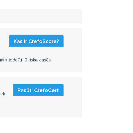
Kas ir CrefoScore?
r iedalīti 10 riska klasēs.
Pasūti CrefoCert
iek