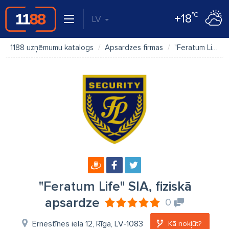
°C
+18
LV
1188 uzņēmumu katalogs
Apsardzes firmas
"Feratum Life" SIA, fiziskā apsardze
"Feratum Life" SIA, fiziskā
apsardze
0
Ernestīnes iela 12, Rīga, LV-1083
Kā nokļūt?