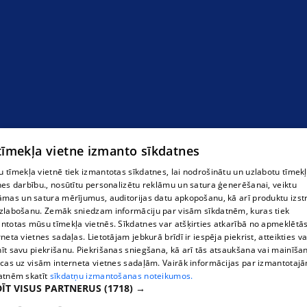
 tīmekļa vietne izmanto sīkdatnes
 tīmekļa vietnē tiek izmantotas sīkdatnes, lai nodrošinātu un uzlabotu tīmek
nes darbību., nosūtītu personalizētu reklāmu un satura ģenerēšanai, veiktu
āmas un satura mērījumus, auditorijas datu apkopošanu, kā arī produktu izst
zlabošanu. Zemāk sniedzam informāciju par visām sīkdatnēm, kuras tiek
ntotas mūsu tīmekļa vietnēs. Sīkdatnes var atšķirties atkarībā no apmeklētā
rneta vietnes sadaļas. Lietotājam jebkurā brīdī ir iespēja piekrist, atteikties va
īt savu piekrišanu. Piekrišanas sniegšana, kā arī tās atsaukšana vai mainīša
ecas uz visām interneta vietnes sadaļām. Vairāk informācijas par izmantotaj
atnēm skatīt
sīkdatņu izmantošanas noteikumos.
ĪT VISUS PARTNERUS
(1718) →