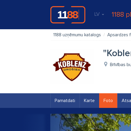
1188 p
LV
1188 uzņēmumu katalogs
Apsardzes f
"Koble
Brīvības bu
Pamatdati
Karte
Foto
Ats