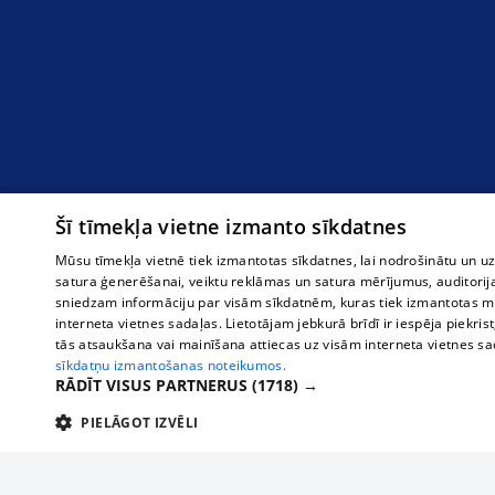
Šī tīmekļa vietne izmanto sīkdatnes
Mūsu tīmekļa vietnē tiek izmantotas sīkdatnes, lai nodrošinātu un u
satura ģenerēšanai, veiktu reklāmas un satura mērījumus, auditorij
sniedzam informāciju par visām sīkdatnēm, kuras tiek izmantotas mū
interneta vietnes sadaļas. Lietotājam jebkurā brīdī ir iespēja piekrist
tās atsaukšana vai mainīšana attiecas uz visām interneta vietnes s
sīkdatņu izmantošanas noteikumos.
RĀDĪT VISUS PARTNERUS
(1718) →
PIELĀGOT IZVĒLI
TEHNISKĀS/OBLIGĀTĀS
STATISTIKAS
M