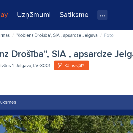
lay
Uzņēmumi
Satiksme
irmas
"Koblenz Drošība", SIA , apsardze Jelgavā
Foto
nz Drošība", SIA , apsardze Jel
lvāris 1, Jelgava, LV-3001
Kā nokļūt?
auksmes