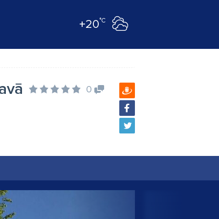
°C
+20
gavā
0