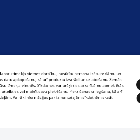
zlabotu tīmekļa vietnes darbību., nosūtītu personalizētu reklāmu un
as datu apkopošanu, kā arī produktu izstrādi un uzlabošanu. Zemāk
su tīmekļa vietnēs. Sīkdatnes var atšķirties atkarībā no apmeklētās
, atteikties vai mainīt savu piekrišanu. Piekrišanas sniegšana, kā arī
adaļām. Vairāk informācijas par izmantotajām sīkdatnēm skatīt
ĒRĶĒŠANA
FUNKCIONĀLĀS
NEKLASIFICĒTĀS