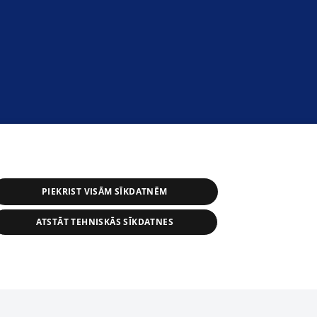
PIEKRIST VISĀM SĪKDATNĒM
ATSTĀT TEHNISKĀS SĪKDATNES