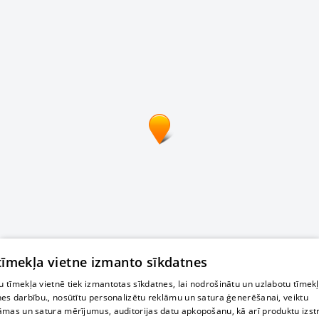
 tīmekļa vietne izmanto sīkdatnes
 tīmekļa vietnē tiek izmantotas sīkdatnes, lai nodrošinātu un uzlabotu tīmek
nes darbību., nosūtītu personalizētu reklāmu un satura ģenerēšanai, veiktu
āmas un satura mērījumus, auditorijas datu apkopošanu, kā arī produktu izst