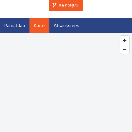
Kā nokļūt?
Pamatdati
Karte
Atsauksmes