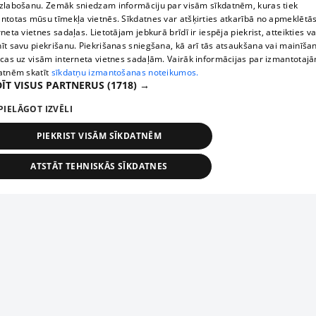
zlabošanu. Zemāk sniedzam informāciju par visām sīkdatnēm, kuras tiek
ntotas mūsu tīmekļa vietnēs. Sīkdatnes var atšķirties atkarībā no apmeklētā
rneta vietnes sadaļas. Lietotājam jebkurā brīdī ir iespēja piekrist, atteikties va
īt savu piekrišanu. Piekrišanas sniegšana, kā arī tās atsaukšana vai mainīša
ecas uz visām interneta vietnes sadaļām. Vairāk informācijas par izmantotaj
atnēm skatīt
sīkdatņu izmantošanas noteikumos.
ĪT VISUS PARTNERUS
(1718) →
PIELĀGOT IZVĒLI
PIEKRIST VISĀM SĪKDATNĒM
ATSTĀT TEHNISKĀS SĪKDATNES
TEHNISKĀS/OBLIGĀTĀS
STATISTIKAS
MĒRĶĒŠANA
FUNKCIONĀLĀS
NEKLASIFICĒTĀS
ehniskās/obligātās
Statistikas
Mērķēšana
Funkcionālās
Neklasificēt
niskās/obligātās sīkdatnes nepieciešamas, lai lietotājs varētu brīvi apmeklēt un pārlūk