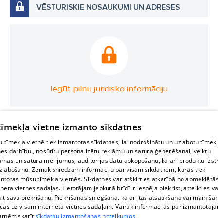
VĒSTURISKIE NOSAUKUMI UN ADRESES
Iegūt pilnu juridisko informāciju
 tīmekļa vietne izmanto sīkdatnes
 tīmekļa vietnē tiek izmantotas sīkdatnes, lai nodrošinātu un uzlabotu tīmek
nes darbību., nosūtītu personalizētu reklāmu un satura ģenerēšanai, veiktu
āmas un satura mērījumus, auditorijas datu apkopošanu, kā arī produktu izst
zlabošanu. Zemāk sniedzam informāciju par visām sīkdatnēm, kuras tiek
ntotas mūsu tīmekļa vietnēs. Sīkdatnes var atšķirties atkarībā no apmeklētā
rneta vietnes sadaļas. Lietotājam jebkurā brīdī ir iespēja piekrist, atteikties va
īt savu piekrišanu. Piekrišanas sniegšana, kā arī tās atsaukšana vai mainīša
ecas uz visām interneta vietnes sadaļām. Vairāk informācijas par izmantotaj
atnēm skatīt
sīkdatņu izmantošanas noteikumos.