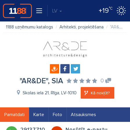
°C
+19
LV
1188 uzņēmumu katalogs
Arhitekti, projektēšana
"AR&DE", SIA
"AR&DE", SIA
0
Skolas iela 21, Rīga, LV-1010
Kā nokļūt?
Pamatdati
Karte
Foto
Atsauksmes
29137710
Nosūtīt e-pastu