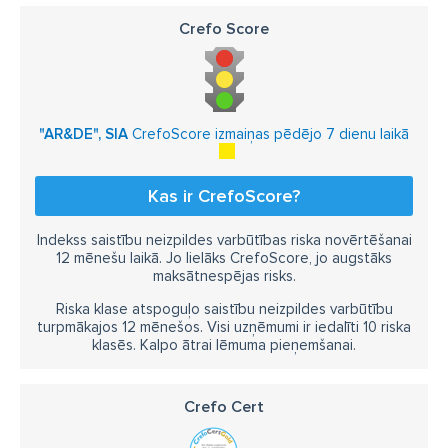
Crefo Score
"AR&DE", SIA
CrefoScore izmaiņas pēdējo 7 dienu laikā
Kas ir CrefoScore?
Indekss saistību neizpildes varbūtības riska novērtēšanai
12 mēnešu laikā. Jo lielāks CrefoScore, jo augstāks
maksātnespējas risks.
Riska klase atspoguļo saistību neizpildes varbūtību
turpmākajos 12 mēnešos. Visi uzņēmumi ir iedalīti 10 riska
klasēs. Kalpo ātrai lēmuma pieņemšanai.
Crefo Cert