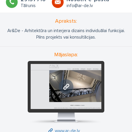
Tālrunis
info@ar-de.lv
Apraksts:
Ar&De - Arhitektūra un interjera dizains individuālai funkcijai.
Pilns projekts vai konsultācijas.
Mājaslapa:
www.ar-de.lv
www.ar-de.lv