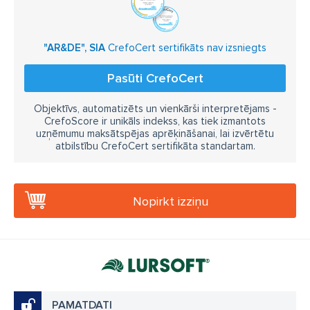
"AR&DE", SIA
CrefoCert sertifikāts nav izsniegts
Pasūti CrefoCert
Objektīvs, automatizēts un vienkārši interpretējams -
CrefoScore ir unikāls indekss, kas tiek izmantots
uzņēmumu maksātspējas aprēķināšanai, lai izvērtētu
atbilstību CrefoCert sertifikāta standartam.
Nopirkt izziņu
PAMATDATI