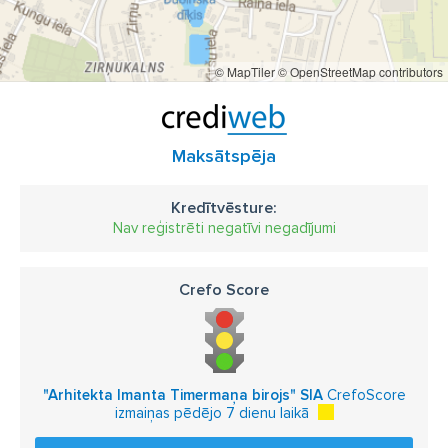
© MapTiler
© OpenStreetMap contributors
Maksātspēja
Kredītvēsture:
Nav reģistrēti negatīvi negadījumi
Crefo Score
"Arhitekta Imanta Timermaņa birojs" SIA
CrefoScore
izmaiņas pēdējo 7 dienu laikā