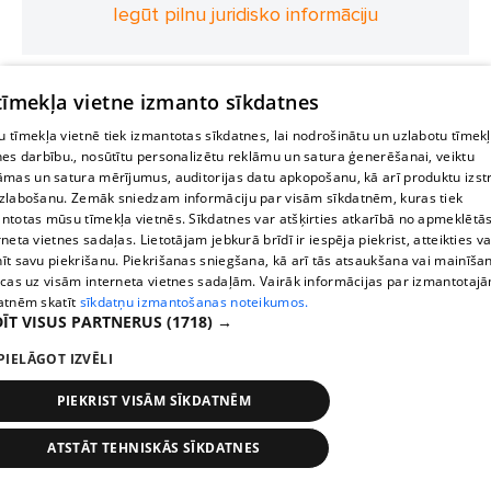
Iegūt pilnu juridisko informāciju
 tīmekļa vietne izmanto sīkdatnes
 tīmekļa vietnē tiek izmantotas sīkdatnes, lai nodrošinātu un uzlabotu tīmek
nes darbību., nosūtītu personalizētu reklāmu un satura ģenerēšanai, veiktu
āmas un satura mērījumus, auditorijas datu apkopošanu, kā arī produktu izst
zlabošanu. Zemāk sniedzam informāciju par visām sīkdatnēm, kuras tiek
ntotas mūsu tīmekļa vietnēs. Sīkdatnes var atšķirties atkarībā no apmeklētā
rneta vietnes sadaļas. Lietotājam jebkurā brīdī ir iespēja piekrist, atteikties va
īt savu piekrišanu. Piekrišanas sniegšana, kā arī tās atsaukšana vai mainīša
ecas uz visām interneta vietnes sadaļām. Vairāk informācijas par izmantotaj
atnēm skatīt
sīkdatņu izmantošanas noteikumos.
ĪT VISUS PARTNERUS
(1718) →
PIELĀGOT IZVĒLI
PIEKRIST VISĀM SĪKDATNĒM
ATSTĀT TEHNISKĀS SĪKDATNES