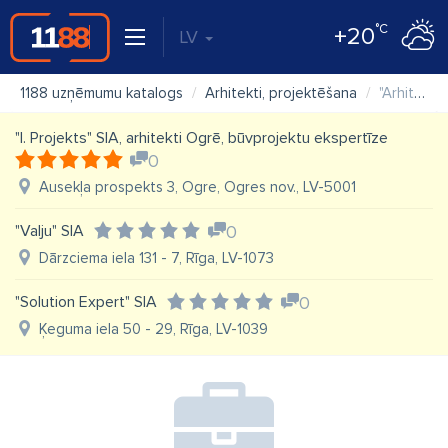
°C
+20
LV
1188 uzņēmumu katalogs
Arhitekti, projektēšana
"Arhitekta Imanta Timermaņa birojs" SIA
"I. Projekts" SIA, arhitekti Ogrē, būvprojektu ekspertīze
0
Ausekļa prospekts 3, Ogre, Ogres nov., LV-5001
"Valju" SIA
0
Dārzciema iela 131 - 7, Rīga, LV-1073
"Solution Expert" SIA
0
Ķeguma iela 50 - 29, Rīga, LV-1039