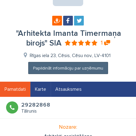
"Arhitekta Imanta Timermaņa
birojs" SIA
1
Rīgas iela 23, Cēsis, Cēsu nov., LV-4101
Papildināt informāciju par uzņēmumu
Pamatdati
Karte
Atsauksmes
29282868
Tālrunis
Nozare: