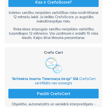
Kas ir CrefoScore?
Indekss saistību neizpildes varbūtības riska novērtēšanai
12 mēnešu laikā. Jo lielāks CrefoScore, jo augstāks
maksātnespējas risks.
Riska klase atspoguļo saistību neizpildes varbūtību
turpmākajos 12 mēnešos. Visi uzņēmumi ir iedalīti 10 riska
klasēs. Kalpo ātrai lēmuma pieņemšanai.
Crefo Cert
"Arhitekta Imanta Timermaņa birojs" SIA
CrefoCert
sertifikāts nav izsniegts
Pasūti CrefoCert
Objektīvs, automatizēts un vienkārši interpretējams -