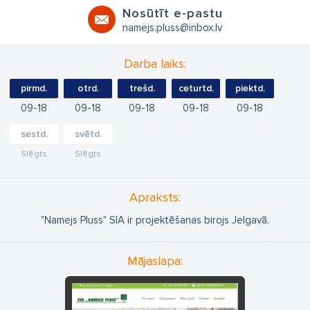
Nosūtīt e-pastu
namejs.pluss@inbox.lv
Darba laiks:
pirmd.
otrd.
trešd.
ceturtd.
piektd.
09
18
09
18
09
18
09
18
09
18
sestd.
svētd.
Slēgts
Slēgts
Apraksts:
"Namejs Pluss" SIA ir projektēšanas birojs Jelgavā.
Mājaslapa: