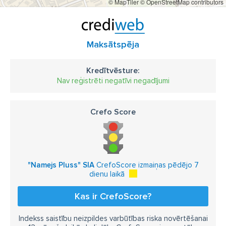
© MapTiler
© OpenStreetMap contributors
Maksātspēja
Kredītvēsture:
Nav reģistrēti negatīvi negadījumi
Crefo Score
"Namejs Pluss" SIA
CrefoScore izmaiņas pēdējo 7
dienu laikā
Kas ir CrefoScore?
Indekss saistību neizpildes varbūtības riska novērtēšanai