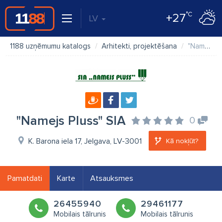
°C
+27
LV
1188 uzņēmumu katalogs
Arhitekti, projektēšana
"Namejs Pluss" SIA
"Namejs Pluss" SIA
0
K. Barona iela 17, Jelgava, LV-3001
Kā nokļūt?
Pamatdati
Karte
Atsauksmes
26455940
29461177
Mobilais tālrunis
Mobilais tālrunis