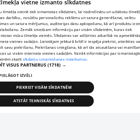
 tīmekļa vietne izmanto sīkdatnes
 tīmekļa vietnē tiek izmantotas sīkdatnes, lai nodrošinātu un uzlabotu tīmek
nes darbību., nosūtītu personalizētu reklāmu un satura ģenerēšanai, veiktu
āmas un satura mērījumus, auditorijas datu apkopošanu, kā arī produktu izst
zlabošanu. Zemāk sniedzam informāciju par visām sīkdatnēm, kuras tiek
ntotas mūsu tīmekļa vietnēs. Sīkdatnes var atšķirties atkarībā no apmeklētā
rneta vietnes sadaļas. Lietotājam jebkurā brīdī ir iespēja piekrist, atteikties va
īt savu piekrišanu. Piekrišanas sniegšana, kā arī tās atsaukšana vai mainīša
ecas uz visām interneta vietnes sadaļām. Vairāk informācijas par izmantotaj
atnēm skatīt
sīkdatņu izmantošanas noteikumos.
ĪT VISUS PARTNERUS
(1718) →
PIELĀGOT IZVĒLI
PIEKRIST VISĀM SĪKDATNĒM
ATSTĀT TEHNISKĀS SĪKDATNES
TEHNISKĀS/OBLIGĀTĀS
STATISTIKAS
MĒRĶĒŠANA
FUNKCIONĀLĀS
NEKLASIFICĒTĀS