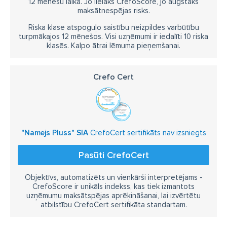
12 mēnešu laikā. Jo lielāks CrefoScore, jo augstāks
maksātnespējas risks.
Riska klase atspoguļo saistību neizpildes varbūtību
turpmākajos 12 mēnešos. Visi uzņēmumi ir iedalīti 10 riska
klasēs. Kalpo ātrai lēmuma pieņemšanai.
Crefo Cert
"Namejs Pluss" SIA
CrefoCert sertifikāts nav izsniegts
Pasūti CrefoCert
Objektīvs, automatizēts un vienkārši interpretējams -
CrefoScore ir unikāls indekss, kas tiek izmantots
uzņēmumu maksātspējas aprēķināšanai, lai izvērtētu
atbilstību CrefoCert sertifikāta standartam.