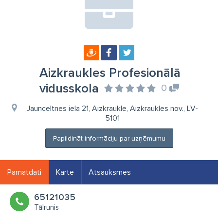
Aizkraukles Profesionālā
vidusskola
0
Jaunceltnes iela 21, Aizkraukle, Aizkraukles nov., LV-
5101
Papildināt informāciju par uzņēmumu
Pamatdati
Karte
Atsauksmes
65121035
Tālrunis