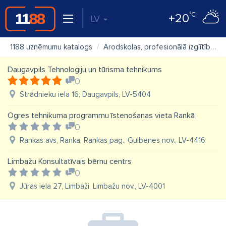
°C
+20
LV
1188 uzņēmumu katalogs
Arodskolas, profesionālā izglītība
Daugavpils Tehnoloģiju un tūrisma tehnikums
0
Strādnieku iela 16, Daugavpils, LV-5404
Ogres tehnikuma programmu īstenošanas vieta Rankā
0
Rankas avs, Ranka, Rankas pag., Gulbenes nov., LV-4416
Limbažu Konsultatīvais bērnu centrs
0
Jūras iela 27, Limbaži, Limbažu nov., LV-4001