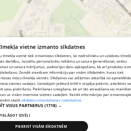
© MapTiler
© OpenStreetMap contributors
 tīmekļa vietne izmanto sīkdatnes
 tīmekļa vietnē tiek izmantotas sīkdatnes, lai nodrošinātu un uzlabotu tīmek
nes darbību., nosūtītu personalizētu reklāmu un satura ģenerēšanai, veiktu
āmas un satura mērījumus, auditorijas datu apkopošanu, kā arī produktu izst
zlabošanu. Zemāk sniedzam informāciju par visām sīkdatnēm, kuras tiek
ntotas mūsu tīmekļa vietnēs. Sīkdatnes var atšķirties atkarībā no apmeklētā
rneta vietnes sadaļas. Lietotājam jebkurā brīdī ir iespēja piekrist, atteikties va
īt savu piekrišanu. Piekrišanas sniegšana, kā arī tās atsaukšana vai mainīša
ecas uz visām interneta vietnes sadaļām. Vairāk informācijas par izmantotaj
atnēm skatīt
sīkdatņu izmantošanas noteikumos.
ĪT VISUS PARTNERUS
(1718) →
PIELĀGOT IZVĒLI
PIEKRIST VISĀM SĪKDATNĒM