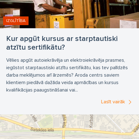
IZGLĪTĪBA
Kur apgūt kursus ar starptautiski
atzītu sertifikātu?
Vēlies apgūt autoiekrāvēja un elektroiekrāvēja prasmes,
iegūstot starptaustiski atzītu sertifikātu, kas tev palīdzēs
darba meklējumos arī ārzemēs? Aroda centrs saviem
klientiem piedāvā dažāda veida apmācības un kursus
kvalifikācijas paaugstināšanai vai...
Lasīt vairāk