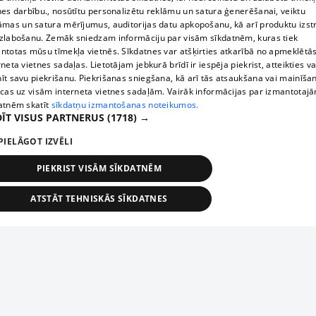
nes darbību., nosūtītu personalizētu reklāmu un satura ģenerēšanai, veiktu
āmas un satura mērījumus, auditorijas datu apkopošanu, kā arī produktu izst
zlabošanu. Zemāk sniedzam informāciju par visām sīkdatnēm, kuras tiek
ntotas mūsu tīmekļa vietnēs. Sīkdatnes var atšķirties atkarībā no apmeklētā
rneta vietnes sadaļas. Lietotājam jebkurā brīdī ir iespēja piekrist, atteikties va
īt savu piekrišanu. Piekrišanas sniegšana, kā arī tās atsaukšana vai mainīša
ecas uz visām interneta vietnes sadaļām. Vairāk informācijas par izmantotaj
atnēm skatīt
sīkdatņu izmantošanas noteikumos.
ĪT VISUS PARTNERUS
(1718) →
PIELĀGOT IZVĒLI
PIEKRIST VISĀM SĪKDATNĒM
ATSTĀT TEHNISKĀS SĪKDATNES
TEHNISKĀS/OBLIGĀTĀS
STATISTIKAS
MĒRĶĒŠANA
FUNKCIONĀLĀS
NEKLASIFICĒTĀS