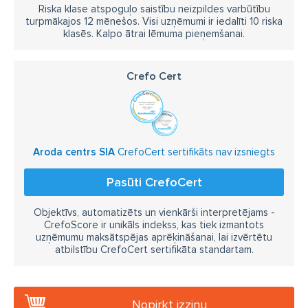
Riska klase atspoguļo saistību neizpildes varbūtību
turpmākajos 12 mēnešos. Visi uzņēmumi ir iedalīti 10 riska
klasēs. Kalpo ātrai lēmuma pieņemšanai.
Crefo Cert
Aroda centrs SIA
CrefoCert sertifikāts nav izsniegts
Pasūti CrefoCert
Objektīvs, automatizēts un vienkārši interpretējams -
CrefoScore ir unikāls indekss, kas tiek izmantots
uzņēmumu maksātspējas aprēķināšanai, lai izvērtētu
atbilstību CrefoCert sertifikāta standartam.
Nopirkt izziņu