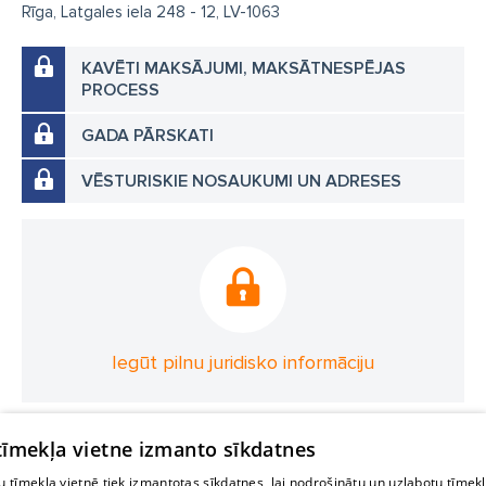
Rīga, Latgales iela 248 - 12, LV-1063
KAVĒTI MAKSĀJUMI, MAKSĀTNESPĒJAS
PROCESS
GADA PĀRSKATI
VĒSTURISKIE NOSAUKUMI UN ADRESES
Iegūt pilnu juridisko informāciju
 tīmekļa vietne izmanto sīkdatnes
 tīmekļa vietnē tiek izmantotas sīkdatnes, lai nodrošinātu un uzlabotu tīmek