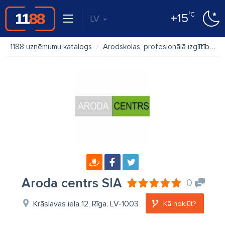
°C
+15
LV
1188 uzņēmumu katalogs
Arodskolas, profesionālā izglītība
Aroda centrs SIA
0
Krāslavas iela 12, Rīga, LV-1003
Kā nokļūt?