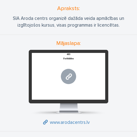
Apraksts:
SIA Aroda centrs organizē dažāda veida apmācības un
izglītojošos kursus, visas programmas ir licencētas.
Mājaslapa:
www.arodacentrs.lv
www.arodacentrs.lv