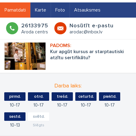
Pamatdati
Karte
Foto
Atsauksmes
26133975
Nosūtīt e-pastu
Aroda centrs
arodac@inbox.lv
Kur apgūt kursus ar starptautiski
atzītu sertifikātu?
Darba laiks:
pirmd.
otrd.
trešd.
ceturtd.
piektd.
10
17
10
17
10
17
10
17
10
17
sestd.
svētd.
10
13
Slēgts