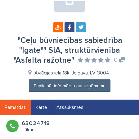
"Ceļu būvniecības sabiedrība
"Igate"" SIA, struktūrvienība
"Asfalta ražotne"
0
Aviācijas iela 18k, Jelgava, LV-3004
Papildināt informāciju par uzņēmumu
Pamatdati
Karte
Atsauksmes
63024718
Tālrunis