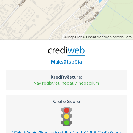
© MapTiler
© OpenStreetMap contributors
Maksātspēja
Kredītvēsture:
Nav reģistrēti negatīvi negadījumi
Crefo Score
"Ceļu būvniecības sabiedrība "Igate"" SIA
CrefoScore