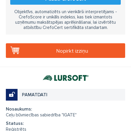
Objektīvs, automatizēts un vienkārši interpretējams -
CrefoScore ir unikāls indekss, kas tiek izmantots
uzņēmumu maksātspējas aprēķināšanai, lai izvērtētu
atbilstību CrefoCert sertifikāta standartam.
Nopirkt izziņu
PAMATDATI
Nosaukums:
Ceļu būvniecības sabiedrība "IGATE"
Statuss:
Reģistrēts