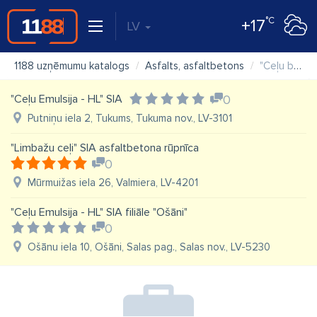
°C
+17
LV
1188 uzņēmumu katalogs
Asfalts, asfaltbetons
"Ceļu būvniecības sabiedrība "Igate"" SIA, struktūrvienība "Asfalta ražotne"
"Ceļu Emulsija - HL" SIA
0
Putniņu iela 2, Tukums, Tukuma nov., LV-3101
"Limbažu ceļi" SIA asfaltbetona rūpnīca
0
Mūrmuižas iela 26, Valmiera, LV-4201
"Ceļu Emulsija - HL" SIA filiāle "Ošāni"
0
Ošānu iela 10, Ošāni, Salas pag., Salas nov., LV-5230