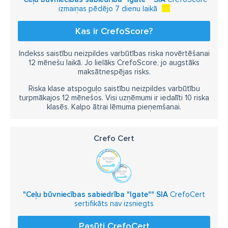
izmaiņas pēdējo 7 dienu laikā
Kas ir CrefoScore?
Indekss saistību neizpildes varbūtības riska novērtēšanai
12 mēnešu laikā. Jo lielāks CrefoScore, jo augstāks
maksātnespējas risks.
Riska klase atspoguļo saistību neizpildes varbūtību
turpmākajos 12 mēnešos. Visi uzņēmumi ir iedalīti 10 riska
klasēs. Kalpo ātrai lēmuma pieņemšanai.
Crefo Cert
"Ceļu būvniecības sabiedrība "Igate"" SIA
CrefoCert
sertifikāts nav izsniegts
Pasūti CrefoCert