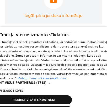
Iegūt pilnu juridisko informāciju
 tīmekļa vietne izmanto sīkdatnes
 tīmekļa vietnē tiek izmantotas sīkdatnes, lai nodrošinātu un uzlabotu tīmek
nes darbību., nosūtītu personalizētu reklāmu un satura ģenerēšanai, veiktu
āmas un satura mērījumus, auditorijas datu apkopošanu, kā arī produktu izst
zlabošanu. Zemāk sniedzam informāciju par visām sīkdatnēm, kuras tiek
ntotas mūsu tīmekļa vietnēs. Sīkdatnes var atšķirties atkarībā no apmeklētā
rneta vietnes sadaļas. Lietotājam jebkurā brīdī ir iespēja piekrist, atteikties va
īt savu piekrišanu. Piekrišanas sniegšana, kā arī tās atsaukšana vai mainīša
ecas uz visām interneta vietnes sadaļām. Vairāk informācijas par izmantotaj
atnēm skatīt
sīkdatņu izmantošanas noteikumos.
ĪT VISUS PARTNERUS
(1718) →
PIELĀGOT IZVĒLI
PIEKRIST VISĀM SĪKDATNĒM