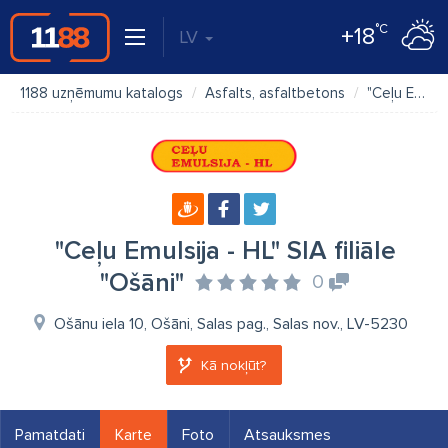
°C
+18
LV
1188 uzņēmumu katalogs
Asfalts, asfaltbetons
"Ceļu Emulsija - HL" SIA filiāle "Ošāni"
"Ceļu Emulsija - HL" SIA filiāle
"Ošāni"
0
Ošānu iela 10, Ošāni, Salas pag., Salas nov., LV-5230
Kā nokļūt?
Pamatdati
Karte
Foto
Atsauksmes