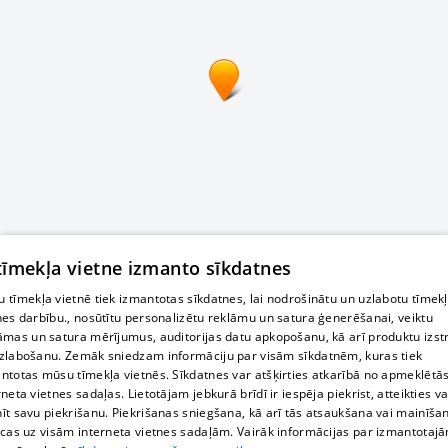
 tīmekļa vietne izmanto sīkdatnes
 tīmekļa vietnē tiek izmantotas sīkdatnes, lai nodrošinātu un uzlabotu tīmek
nes darbību., nosūtītu personalizētu reklāmu un satura ģenerēšanai, veiktu
āmas un satura mērījumus, auditorijas datu apkopošanu, kā arī produktu izst
zlabošanu. Zemāk sniedzam informāciju par visām sīkdatnēm, kuras tiek
ntotas mūsu tīmekļa vietnēs. Sīkdatnes var atšķirties atkarībā no apmeklētā
rneta vietnes sadaļas. Lietotājam jebkurā brīdī ir iespēja piekrist, atteikties va
īt savu piekrišanu. Piekrišanas sniegšana, kā arī tās atsaukšana vai mainīša
ecas uz visām interneta vietnes sadaļām. Vairāk informācijas par izmantotaj