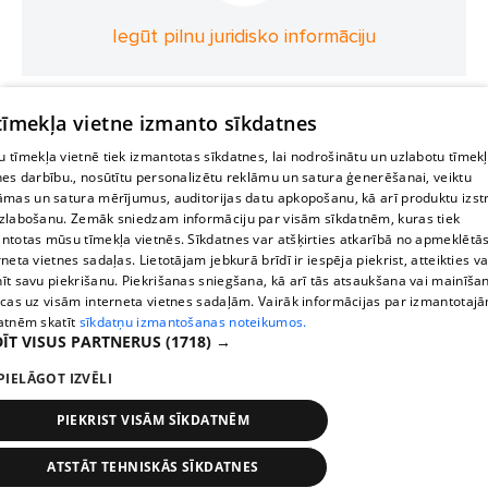
Iegūt pilnu juridisko informāciju
 tīmekļa vietne izmanto sīkdatnes
 tīmekļa vietnē tiek izmantotas sīkdatnes, lai nodrošinātu un uzlabotu tīmek
nes darbību., nosūtītu personalizētu reklāmu un satura ģenerēšanai, veiktu
āmas un satura mērījumus, auditorijas datu apkopošanu, kā arī produktu izst
zlabošanu. Zemāk sniedzam informāciju par visām sīkdatnēm, kuras tiek
ntotas mūsu tīmekļa vietnēs. Sīkdatnes var atšķirties atkarībā no apmeklētā
rneta vietnes sadaļas. Lietotājam jebkurā brīdī ir iespēja piekrist, atteikties va
īt savu piekrišanu. Piekrišanas sniegšana, kā arī tās atsaukšana vai mainīša
ecas uz visām interneta vietnes sadaļām. Vairāk informācijas par izmantotaj
atnēm skatīt
sīkdatņu izmantošanas noteikumos.
ĪT VISUS PARTNERUS
(1718) →
PIELĀGOT IZVĒLI
PIEKRIST VISĀM SĪKDATNĒM
ATSTĀT TEHNISKĀS SĪKDATNES