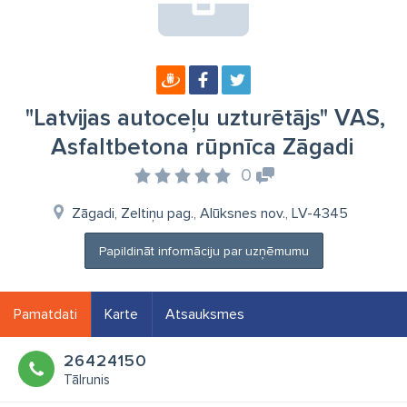
"Latvijas autoceļu uzturētājs" VAS,
Asfaltbetona rūpnīca Zāgadi
0
Zāgadi, Zeltiņu pag., Alūksnes nov., LV-4345
Papildināt informāciju par uzņēmumu
Pamatdati
Karte
Atsauksmes
26424150
Tālrunis