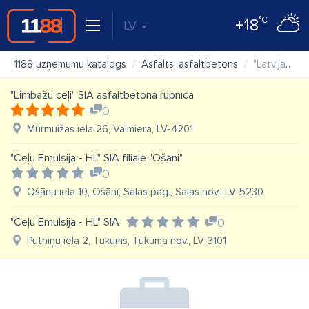
°C
+18
LV
1188 uzņēmumu katalogs
Asfalts, asfaltbetons
"Latvijas autoceļu uzturētājs" VAS, Asfaltbetona rūpnīca Zāgadi
"Limbažu ceļi" SIA asfaltbetona rūpnīca
0
Mūrmuižas iela 26, Valmiera, LV-4201
"Ceļu Emulsija - HL" SIA filiāle "Ošāni"
0
Ošānu iela 10, Ošāni, Salas pag., Salas nov., LV-5230
"Ceļu Emulsija - HL" SIA
0
Putniņu iela 2, Tukums, Tukuma nov., LV-3101