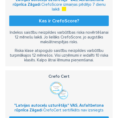
rūpnīca Zāgadi
CrefoScore izmaiņas pēdējo 7 dienu
laikā
Kas ir CrefoScore?
Indekss saistību neizpildes varbūtības riska novērtēšanai
12 mēnešu laikā. Jo lielāks CrefoScore, jo augstāks
maksātnespējas risks.
Riska klase atspoguļo saistību neizpildes varbūtību
turpmākajos 12 mēnešos. Visi uzņēmumi ir iedalīti 10 riska
klasēs. Kalpo ātrai lēmuma pieņemšanai.
Crefo Cert
"Latvijas autoceļu uzturētājs" VAS, Asfaltbetona
rūpnīca Zāgadi
CrefoCert sertifikāts nav izsniegts