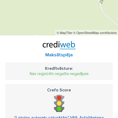
© MapTiler
© OpenStreetMap contributors
Maksātspēja
Kredītvēsture:
Nav reģistrēti negatīvi negadījumi
Crefo Score
"Latvijas autoceļu uzturētājs" VAS, Asfaltbetona