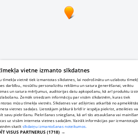
 tīmekļa vietne izmanto sīkdatnes
 tīmekļa vietnē tiek izmantotas sīkdatnes, lai nodrošinātu un uzlabotu tīmek
nes darbību., nosūtītu personalizētu reklāmu un satura ģenerēšanai, veiktu
āmas un satura mērījumus, auditorijas datu apkopošanu, kā arī produktu izst
zlabošanu. Zemāk sniedzam informāciju par visām sīkdatnēm, kuras tiek
ntotas mūsu tīmekļa vietnēs. Sīkdatnes var atšķirties atkarībā no apmeklētā
rneta vietnes sadaļas. Lietotājam jebkurā brīdī ir iespēja piekrist, atteikties va
īt savu piekrišanu. Piekrišanas sniegšana, kā arī tās atsaukšana vai mainīša
ecas uz visām interneta vietnes sadaļām. Vairāk informācijas par izmantotaj
atnēm skatīt
sīkdatņu izmantošanas noteikumos.
ĪT VISUS PARTNERUS
(1718) →