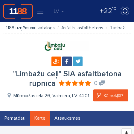
°C
+22
LV
1188 uzņēmumu katalogs
Asfalts, asfaltbetons
"Limbažu ceļi" SIA asfaltbetona rūpnīca
"Limbažu ceļi" SIA asfaltbetona
rūpnīca
0
Mūrmuižas iela 26, Valmiera, LV-4201
Kā nokļūt?
Pamatdati
Karte
Atsauksmes