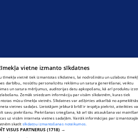
Latvijas Universitātes P. Stradiņa medicīnas
koledžas Rēzeknes filiāle
 tīmekļa vietne izmanto sīkdatnes
 tīmekļa vietnē tiek izmantotas sīkdatnes, lai nodrošinātu un uzlabotu tīmek
nes darbību., nosūtītu personalizētu reklāmu un satura ģenerēšanai, veiktu
āmas un satura mērījumus, auditorijas datu apkopošanu, kā arī produktu izst
zlabošanu. Zemāk sniedzam informāciju par visām sīkdatnēm, kuras tiek
ntotas mūsu tīmekļa vietnēs. Sīkdatnes var atšķirties atkarībā no apmeklētā
rneta vietnes sadaļas. Lietotājam jebkurā brīdī ir iespēja piekrist, atteikties va
īt savu piekrišanu. Piekrišanas sniegšana, kā arī tās atsaukšana vai mainīša
ecas uz visām interneta vietnes sadaļām. Vairāk informācijas par izmantotaj
atnēm skatīt
sīkdatņu izmantošanas noteikumos.
ĪT VISUS PARTNERUS
(1718) →