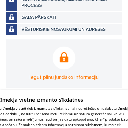
PROCESS
GADA PĀRSKATI
VĒSTURISKIE NOSAUKUMI UN ADRESES
Iegūt pilnu juridisko informāciju
 tīmekļa vietne izmanto sīkdatnes
 tīmekļa vietnē tiek izmantotas sīkdatnes, lai nodrošinātu un uzlabotu tīmek
nes darbību., nosūtītu personalizētu reklāmu un satura ģenerēšanai, veiktu
āmas un satura mērījumus, auditorijas datu apkopošanu, kā arī produktu izst
zlabošanu. Zemāk sniedzam informāciju par visām sīkdatnēm, kuras tiek