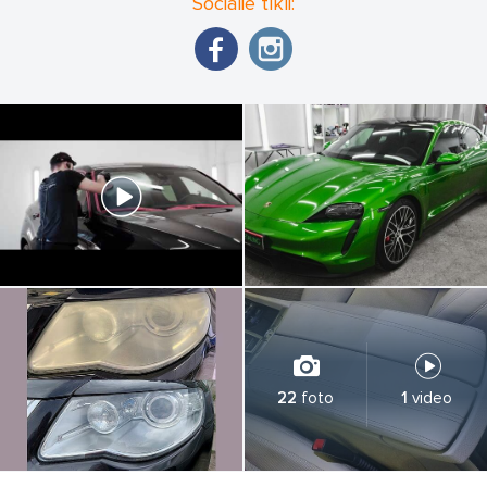
Sociālie tīkli:
22
foto
1
video