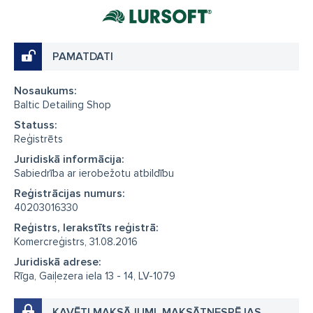
PAMATDATI
Nosaukums:
Baltic Detailing Shop
Statuss:
Reģistrēts
Juridiskā informācija:
Sabiedrība ar ierobežotu atbildību
Reģistrācijas numurs:
40203016330
Reģistrs, Ierakstīts reģistrā:
Komercreģistrs, 31.08.2016
Juridiskā adrese:
Rīga, Gaiļezera iela 13 - 14, LV-1079
KAVĒTI MAKSĀJUMI, MAKSĀTNESPĒJAS