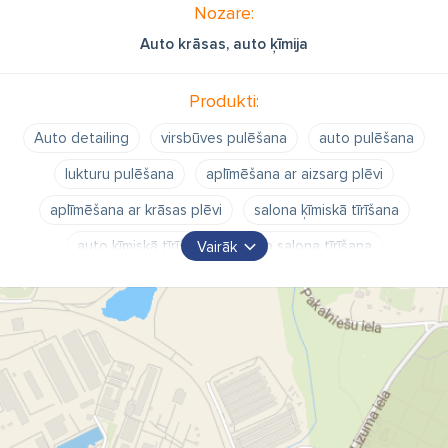
Nozare:
Auto krāsas, auto ķīmija
Produkti:
Auto detailing
virsbūves pulēšana
auto pulēšana
lukturu pulēšana
aplīmēšana ar aizsarg plēvi
aplīmēšana ar krāsas plēvi
salona ķīmiskā tīrīšana
auto ķīmiskā tīrīšana
auto salona tīrīšana
Vairāk
buktes likvidēšana bez krāsošanas
buktes iztaisnošana
ādas remonts
ādas krāsošana
virsbūves mazgāšana
auto mazgāšana
auto salona uzkopšana
Baltic Detailing Shop SIA
Baltic Detailing Auto pulēšana