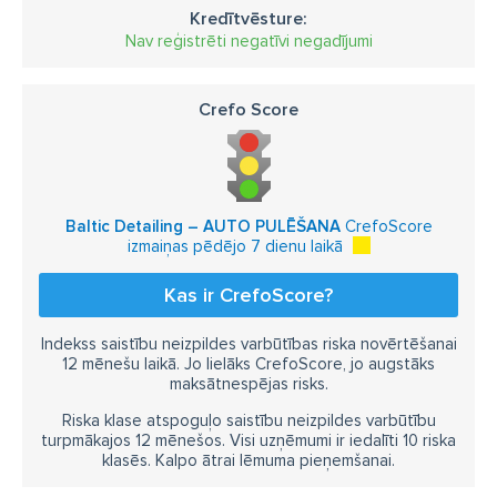
Kredītvēsture:
Nav reģistrēti negatīvi negadījumi
Crefo Score
Baltic Detailing – AUTO PULĒŠANA
CrefoScore
izmaiņas pēdējo 7 dienu laikā
Kas ir CrefoScore?
Indekss saistību neizpildes varbūtības riska novērtēšanai
12 mēnešu laikā. Jo lielāks CrefoScore, jo augstāks
maksātnespējas risks.
Riska klase atspoguļo saistību neizpildes varbūtību
turpmākajos 12 mēnešos. Visi uzņēmumi ir iedalīti 10 riska
klasēs. Kalpo ātrai lēmuma pieņemšanai.