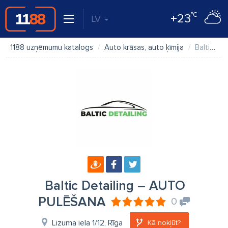
°C
+23
LV
1188 uzņēmumu katalogs
Auto krāsas, auto ķīmija
Baltic Detailing – AUTO PULĒŠANA
Baltic Detailing – AUTO
PULĒŠANA
0
Lizuma iela 1/12, Rīga
Kā nokļūt?