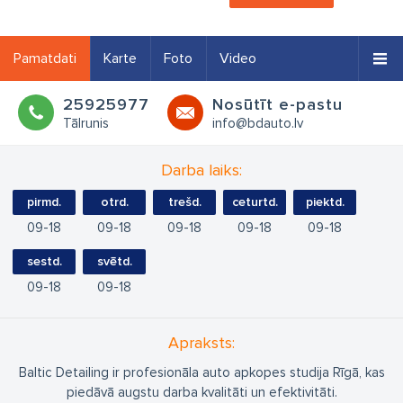
Pamatdati
Karte
Foto
Video
25925977
Nosūtīt e-pastu
Tālrunis
info@bdauto.lv
Darba laiks:
pirmd.
otrd.
trešd.
ceturtd.
piektd.
09
18
09
18
09
18
09
18
09
18
sestd.
svētd.
09
18
09
18
Apraksts:
Baltic Detailing ir profesionāla auto apkopes studija Rīgā, kas
piedāvā augstu darba kvalitāti un efektivitāti.