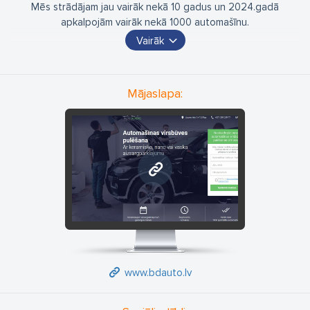
Mēs strādājam jau vairāk nekā 10 gadus un 2024.gadā
apkalpojām vairāk nekā 1000 automašīnu.
Vairāk
Mēs piedāvājam auto detailing pakalpojumu, tajā skaitā:
– Virsbūves mazgāšana ar nogulsnes(bituma un dzelzs)
noņemšanu
Mājaslapa:
– Virsbūves pulēšana
– Salona ķīmiska tīrīšana
– Lukturu pulēšana
– Aizsargplēves(PPF) un krāsas plēves(vinyl) aplīmēšanā
– Buktes likvidēšana bez krāsošanas
www.bdauto.lv
– Ādas remonts un krāsošana
www.bdauto.lv