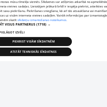
ntotas mūsu tīmekļa vietnēs. Sīkdatnes var atšķirties atkarībā no apmeklētā
rneta vietnes sadaļas. Lietotājam jebkurā brīdī ir iespēja piekrist, atteikties va
īt savu piekrišanu. Piekrišanas sniegšana, kā arī tās atsaukšana vai mainīša
ecas uz visām interneta vietnes sadaļām. Vairāk informācijas par izmantotaj
atnēm skatīt
sīkdatņu izmantošanas noteikumos.
ĪT VISUS PARTNERUS
(1718) →
PIELĀGOT IZVĒLI
PIEKRIST VISĀM SĪKDATNĒM
ATSTĀT TEHNISKĀS SĪKDATNES
TEHNISKĀS/OBLIGĀTĀS
STATISTIKAS
MĒRĶĒŠANA
FUNKCIONĀLĀS
NEKLASIFICĒTĀS
ehniskās/obligātās
Statistikas
Mērķēšana
Funkcionālās
Neklasificēt
niskās/obligātās sīkdatnes nepieciešamas, lai lietotājs varētu brīvi apmeklēt un pārlūk
Piesaki savu uzņēmumu
ekļa vietni un izmantot tās piedāvātās iespējas. Bez šīm sīkdatnēm tīmekļa vietne neva