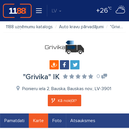
°C
+26
LV
1188 uzņēmumu katalogs
Auto kravu pārvadājumi
"Grivika" IK
"Grivika" IK
0
Pionieru iela 2, Bauska, Bauskas nov., LV-3901
Kā nokļūt?
Pamatdati
Karte
Foto
Atsauksmes