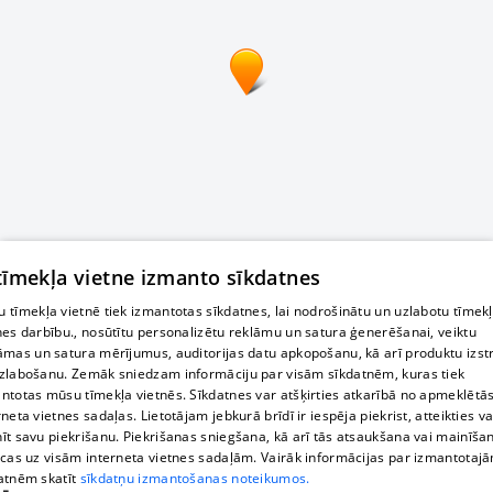
 tīmekļa vietne izmanto sīkdatnes
 tīmekļa vietnē tiek izmantotas sīkdatnes, lai nodrošinātu un uzlabotu tīmek
nes darbību., nosūtītu personalizētu reklāmu un satura ģenerēšanai, veiktu
āmas un satura mērījumus, auditorijas datu apkopošanu, kā arī produktu izst
zlabošanu. Zemāk sniedzam informāciju par visām sīkdatnēm, kuras tiek
ntotas mūsu tīmekļa vietnēs. Sīkdatnes var atšķirties atkarībā no apmeklētā
rneta vietnes sadaļas. Lietotājam jebkurā brīdī ir iespēja piekrist, atteikties va
īt savu piekrišanu. Piekrišanas sniegšana, kā arī tās atsaukšana vai mainīša
ecas uz visām interneta vietnes sadaļām. Vairāk informācijas par izmantotaj
atnēm skatīt
sīkdatņu izmantošanas noteikumos.