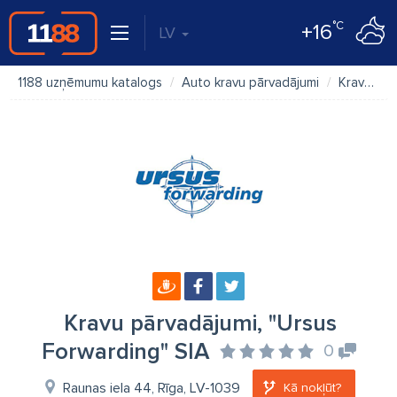
°C
+16
LV
1188 uzņēmumu katalogs
Auto kravu pārvadājumi
Kravu pārvadājumi, "Ursus Forwarding" SIA
Kravu pārvadājumi, "Ursus
Forwarding" SIA
0
Raunas iela 44, Rīga, LV-1039
Kā nokļūt?