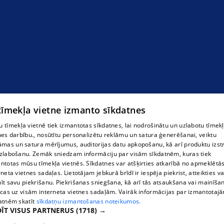
 tīmekļa vietne izmanto sīkdatnes
Kravu pārvadājumi
 tīmekļa vietnē tiek izmantotas sīkdatnes, lai nodrošinātu un uzlabotu tīmek
nes darbību., nosūtītu personalizētu reklāmu un satura ģenerēšanai, veiktu
āmas un satura mērījumus, auditorijas datu apkopošanu, kā arī produktu izst
zlabošanu. Zemāk sniedzam informāciju par visām sīkdatnēm, kuras tiek
ntotas mūsu tīmekļa vietnēs. Sīkdatnes var atšķirties atkarībā no apmeklētā
rneta vietnes sadaļas. Lietotājam jebkurā brīdī ir iespēja piekrist, atteikties va
īt savu piekrišanu. Piekrišanas sniegšana, kā arī tās atsaukšana vai mainīša
ecas uz visām interneta vietnes sadaļām. Vairāk informācijas par izmantotaj
atnēm skatīt
sīkdatņu izmantošanas noteikumos.
ĪT VISUS PARTNERUS
(1718) →