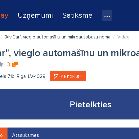
lay
Uzņēmumi
Satiksme
"AlviCar", vieglo automašīnu un mikroautobusu noma
Video
ar", vieglo automašīnu un mikr
3
iela 71b, Rīga, LV-1029
Kā nokļūt?
Pieteikties
eo
Atsauksmes