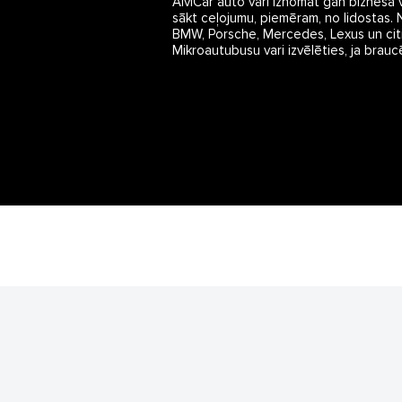
AlviCar auto vari iznomāt gan biznesa va
sākt ceļojumu, piemēram, no lidostas. 
BMW, Porsche, Mercedes, Lexus un citi. 
Mikroautubusu vari izvēlēties, ja braucē