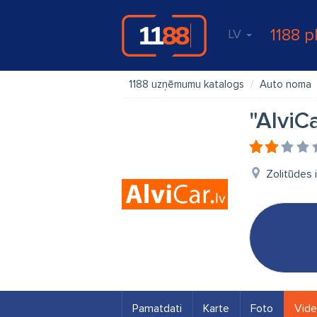
1188 p
LV
1188 uzņēmumu katalogs
Auto noma
"AlviC
Zolitūdes 
Pamatdati
Karte
Foto
Vid