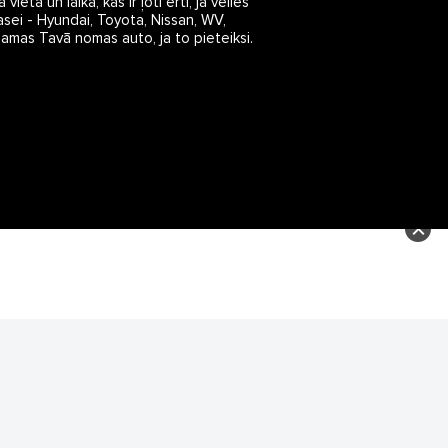
ā un laikā, kas ir ļoti ērti, ja vēlies 
sei - Hyundai, Toyota, Nissan, WV, 
jamas Tavā nomas auto, ja to pieteiksi.

 
s, tās daļas vai datu bāzē iekļautās
ai informācijas daļas pavairošana vai
ādā formā stingri aizliegta. Tāpat arī ir