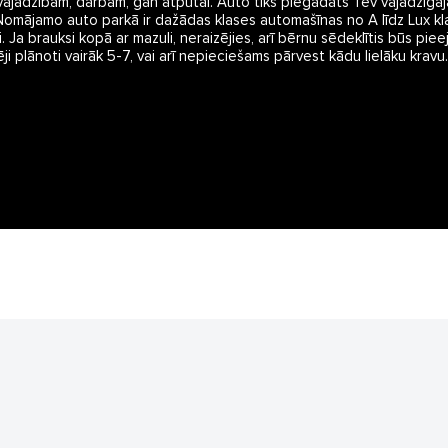
jadzībām, darbam, gan atpūtai. Auto tiks piegādāts Tev vajadzīgajā viet
Nomājamo auto parkā ir dažādas klases automašīnas no A līdz Lux kla
Ja brauksi kopā ar mazuli, neraizējies, arī bērnu sēdeklītis būs piee
ji plānoti vairāk 5-7, vai arī nepieciešams pārvest kādu lielāku kravu.
1188 datu bāze
informācijas, v
izplatīšana jebk