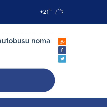
°C
+21
oautobusu noma