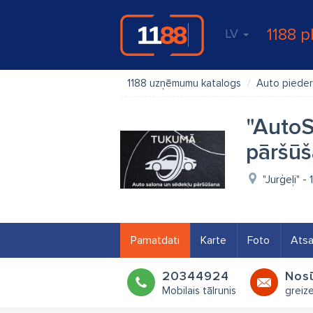
1188 p
LV
1188 uzņēmumu katalogs
Auto pieder
"AutoS
pāršū
"Jurģeļi" 
Pamatdati
Karte
Foto
Ats
20344924
Nosū
Mobilais tālrunis
greiz