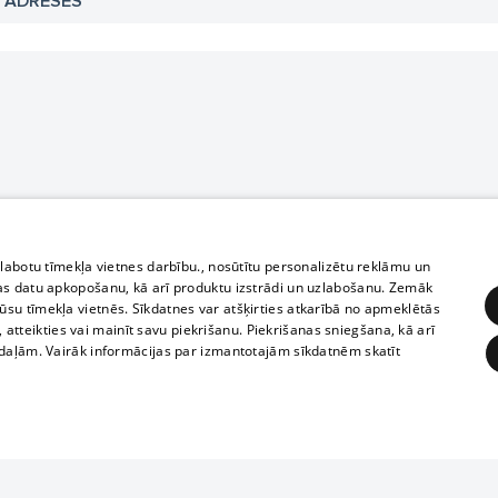
N ADRESES
zlabotu tīmekļa vietnes darbību., nosūtītu personalizētu reklāmu un
as datu apkopošanu, kā arī produktu izstrādi un uzlabošanu. Zemāk
su tīmekļa vietnēs. Sīkdatnes var atšķirties atkarībā no apmeklētās
, atteikties vai mainīt savu piekrišanu. Piekrišanas sniegšana, kā arī
adaļām. Vairāk informācijas par izmantotajām sīkdatnēm skatīt
ĒRĶĒŠANA
FUNKCIONĀLĀS
NEKLASIFICĒTĀS