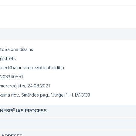
toSalona dizains
ģistrēts
biedrība ar ierobežotu atbildību
203340551
mercreģistrs, 24.08.2021
kuma nov., Smārdes pag., "Jurģeļi" - 1, LV-3133
TNESPĒJAS PROCESS