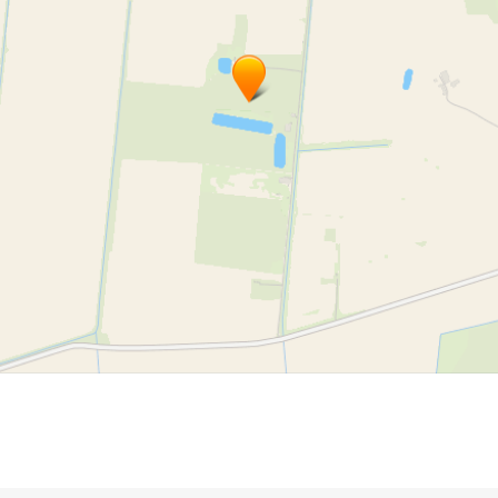
teru sēdekļu pāršūšana
ūdens transportu sēdekļu pāršūšana