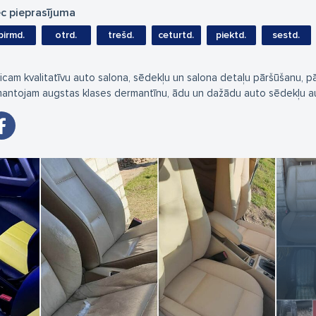
c pieprasījuma
pirmd.
otrd.
trešd.
ceturtd.
piektd.
sestd.
icam kvalitatīvu auto salona, sēdekļu un salona detaļu pāršūšanu, 
mantojam augstas klases dermantīnu, ādu un dažādu auto sēdekļu 