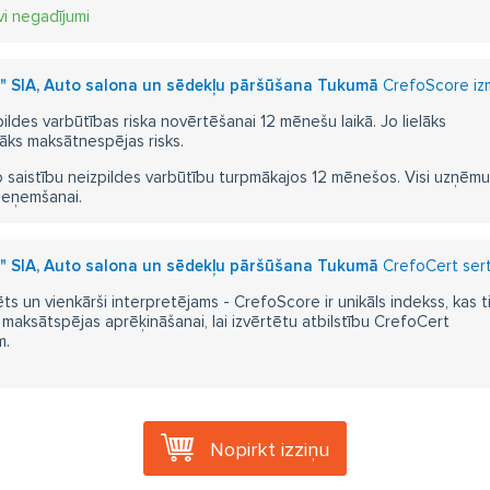
vi negadījumi
s" SIA, Auto salona un sēdekļu pāršūšana Tukumā
CrefoScore izm
pildes varbūtības riska novērtēšanai 12 mēnešu laikā. Jo lielāks
āks maksātnespējas risks.
 saistību neizpildes varbūtību turpmākajos 12 mēnešos. Visi uzņēmumi i
ieņemšanai.
s" SIA, Auto salona un sēdekļu pāršūšana Tukumā
CrefoCert serti
ts un vienkārši interpretējams - CrefoScore ir unikāls indekss, kas t
aksātspējas aprēķināšanai, lai izvērtētu atbilstību CrefoCert
m.
Nopirkt izziņu