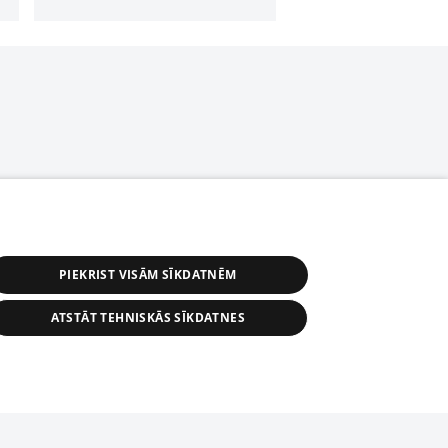
PIEKRIST VISĀM SĪKDATNĒM
ATSTĀT TEHNISKĀS SĪKDATNES