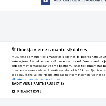
VĒSTURISKIE NOSAUKUMI U
Šī tīmekļa vietne izmanto sīkdatnes
Mūsu tīmekļa vietnē tiek izmantotas sīkdatnes, lai nodrošinātu un u
satura ģenerēšanai, veiktu reklāmas un satura mērījumus, auditorij
sniedzam informāciju par visām sīkdatnēm, kuras tiek izmantotas mū
interneta vietnes sadaļas. Lietotājam jebkurā brīdī ir iespēja piekrist
tās atsaukšana vai mainīšana attiecas uz visām interneta vietnes s
sīkdatņu izmantošanas noteikumos.
RĀDĪT VISUS PARTNERUS
(1718) →
PIELĀGOT IZVĒLI
TEHNISKĀS/OBLIGĀTĀS
STATISTIKAS
M