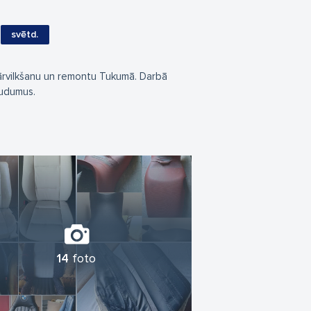
svētd.
pārvilkšanu un remontu Tukumā. Darbā
audumus.
14
foto