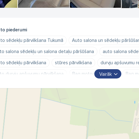
to piederumi
to sēdekļu pārvilkšana Tukumā
Auto salona un sēdekļu pāršūša
to salona sēdekļu un salona detaļu pāršūšana
auto salona sēde
to sēdekļu pārvilkšana
stūres pārvilkšana
durvju apšuvumu 
to durvju apšuvumu pārvilkšana
Bag motociklu šūšana
Bag m
Vairāk
tociklu sēdekļu remonts
automašīnas sēdekļu pāršūšana
mo
tociklu sēdekļu pārvilkšana
motociklu sēdekļu formu un dizaina
tocikla sēdekļa restaurēšana
kvadraciklu sēdekļu restaurācija
aktortehnikas sēdekļu pāršūšana
smago automašīnu sēdekļu re
dekļu restaurācija
automobiļu sēdekļu remonts
laivu sēdekļ