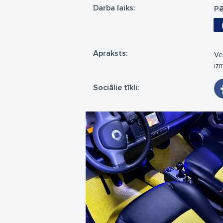
Darba laiks:
Pē
Apraksts:
Ve
iz
Sociālie tīkli: