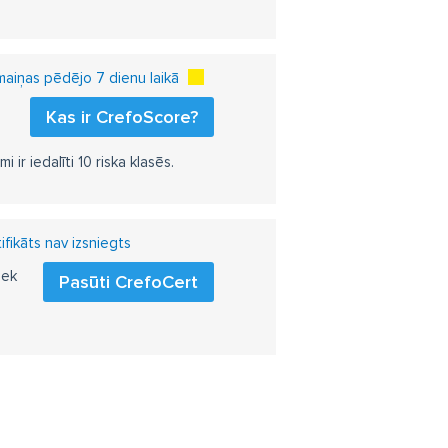
aiņas pēdējo 7 dienu laikā
Kas ir CrefoScore?
r iedalīti 10 riska klasēs.
fikāts nav izsniegts
iek
Pasūti CrefoCert