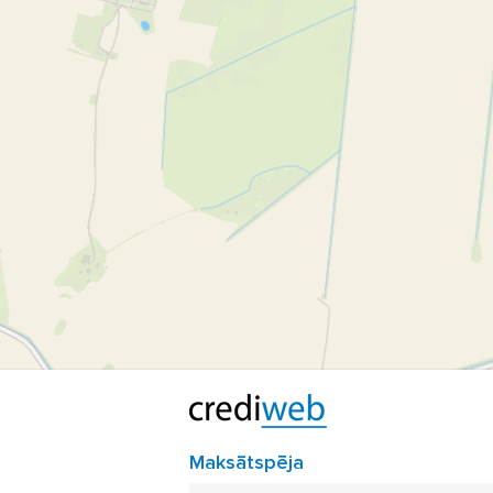
ku
Maksātspēja