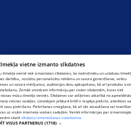
 tīmekļa vietne izmanto sīkdatnes
 tīmekļa vietnē tiek izmantotas sīkdatnes, lai nodrošinātu un uzlabotu tīmek
nes darbību., nosūtītu personalizētu reklāmu un satura ģenerēšanai, veiktu
āmas un satura mērījumus, auditorijas datu apkopošanu, kā arī produktu izst
zlabošanu. Zemāk sniedzam informāciju par visām sīkdatnēm, kuras tiek
ntotas mūsu tīmekļa vietnēs. Sīkdatnes var atšķirties atkarībā no apmeklētā
rneta vietnes sadaļas. Lietotājam jebkurā brīdī ir iespēja piekrist, atteikties va
īt savu piekrišanu. Piekrišanas sniegšana, kā arī tās atsaukšana vai mainīša
ecas uz visām interneta vietnes sadaļām. Vairāk informācijas par izmantotaj
atnēm skatīt
sīkdatņu izmantošanas noteikumos.
ĪT VISUS PARTNERUS
(1718) →