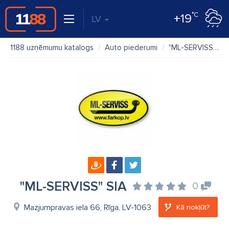
°C
+19
LV
1188 uzņēmumu katalogs
Auto piederumi
"ML-SERVISS" SIA
"ML-SERVISS" SIA
0
Mazjumpravas iela 66, Rīga, LV-1063
Kā nokļūt?