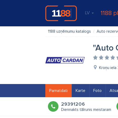
1188 p
LV
1188 uzņēmumu katalogs
Auto rezerv
"Auto 
Kroņu iela
Pamatdati
Karte
Foto
Ats
29391206
Diennakts tālrunis meistaram