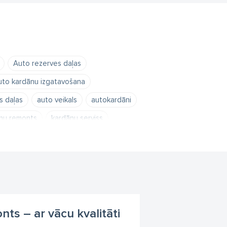
Auto rezerves daļas
uto kardānu izgatavošana
s daļas
auto veikals
autokardāni
nu remonts
kardānu serviss
ts – ar vācu kvalitāti