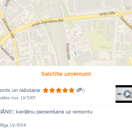
Saistītie uzņēmumi
onts un ražošana
0
ukles nov., LV-5101
ĀNS", kardānu pieņemšana uz remontu
 Rīga, LV-1004