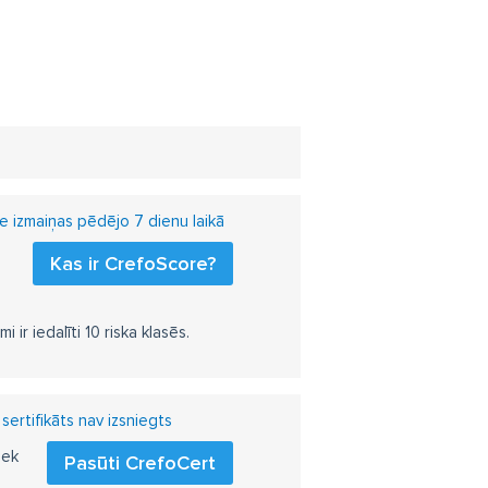
 izmaiņas pēdējo 7 dienu laikā
Kas ir CrefoScore?
r iedalīti 10 riska klasēs.
ertifikāts nav izsniegts
iek
Pasūti CrefoCert