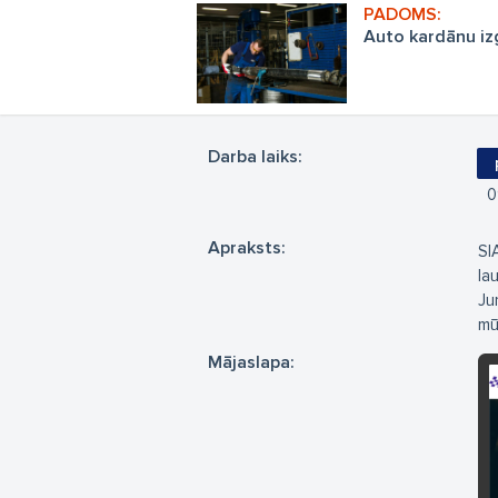
Auto kardānu izg
Darba laiks:
0
Apraksts:
SI
la
Ju
mū
Mājaslapa: