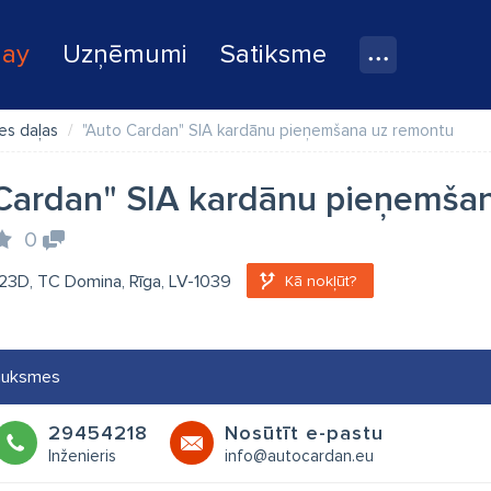
lay
Uzņēmumi
Satiksme
es daļas
"Auto Cardan" SIA kardānu pieņemšana uz remontu
Cardan" SIA kardānu pieņemša
0
 23D, TC Domina, Rīga, LV-1039
Kā nokļūt?
auksmes
29454218
Nosūtīt e-pastu
Inženieris
info@autocardan.eu