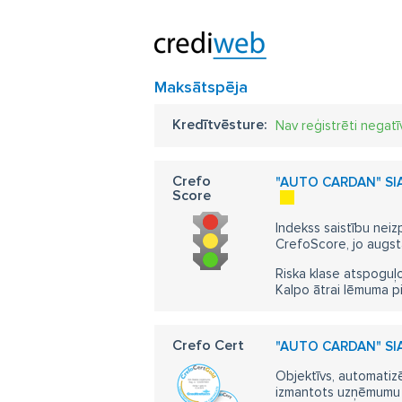
Maksātspēja
Kredītvēsture:
Nav reģistrēti negatī
Crefo
"AUTO CARDAN" SIA
Score
Indekss saistību neiz
CrefoScore, jo augst
Riska klase atspoguļo
Kalpo ātrai lēmuma p
Crefo Cert
"AUTO CARDAN" SIA
Objektīvs, automatizē
izmantots uzņēmumu m