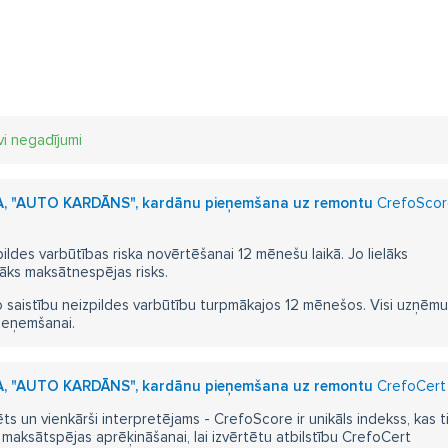
vi negadījumi
, "AUTO KARDĀNS", kardānu pieņemšana uz remontu
CrefoScore
pildes varbūtības riska novērtēšanai 12 mēnešu laikā. Jo lielāks
āks maksātnespējas risks.
 saistību neizpildes varbūtību turpmākajos 12 mēnešos. Visi uzņēmumi i
ieņemšanai.
, "AUTO KARDĀNS", kardānu pieņemšana uz remontu
CrefoCert s
ts un vienkārši interpretējams - CrefoScore ir unikāls indekss, kas t
aksātspējas aprēķināšanai, lai izvērtētu atbilstību CrefoCert