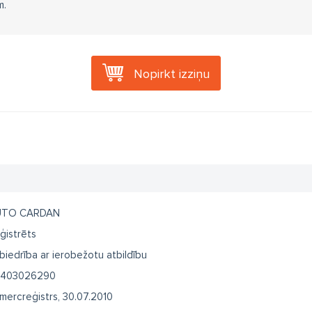
m.
Nopirkt izziņu
UTO CARDAN
ģistrēts
biedrība ar ierobežotu atbildību
403026290
mercreģistrs, 30.07.2010