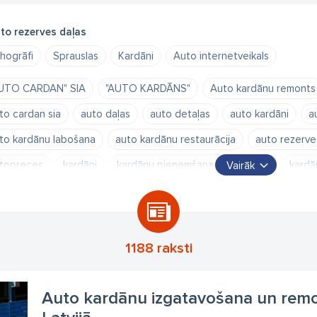
to rezerves daļas
hogrāfi
Sprauslas
Kardāni
Auto internetveikals
UTO CARDAN" SIA
"AUTO KARDĀNS"
Auto kardānu remonts
to cardan sia
auto daļas
auto detaļas
auto kardāni
a
to kardānu labošana
auto kardānu restaurācija
auto rezerve
topreces
kardāni
kardānu pieņemšana uz remontu
kardā
Vairāk
etotas rezerves daļas
rezerves daļas
sprauslas
tahogrāfi
1188 raksti
Auto kardānu izgatavošana un remon