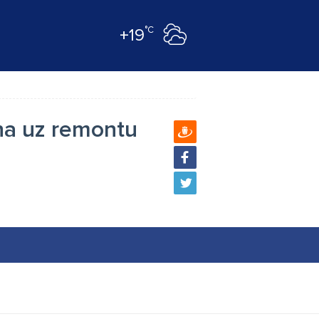
°C
+19
na uz remontu