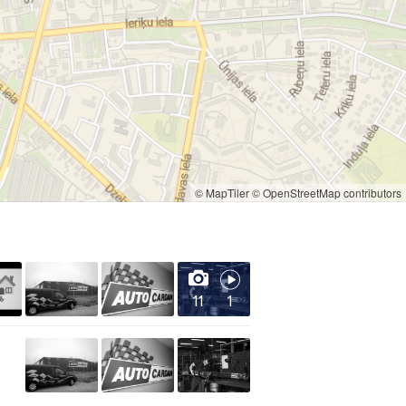
© MapTiler
© OpenStreetMap contributors
11
1