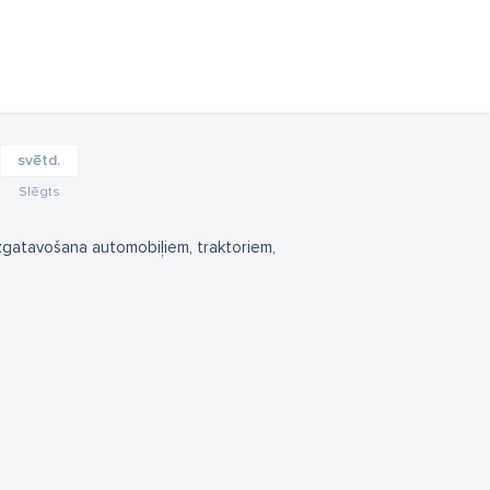
svētd.
Slēgts
izgatavošana automobiļiem, traktoriem,