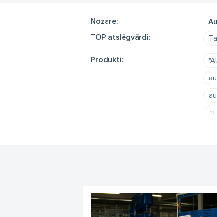
Nozare:
Au
TOP atslēgvārdi:
Ta
Produkti:
"A
au
au
au
li