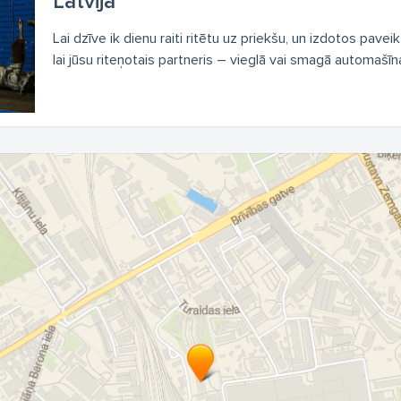
Latvijā
Lai dzīve ik dienu raiti ritētu uz priekšu, un izdotos paveik
lai jūsu riteņotais partneris – vieglā vai smagā automašīna,