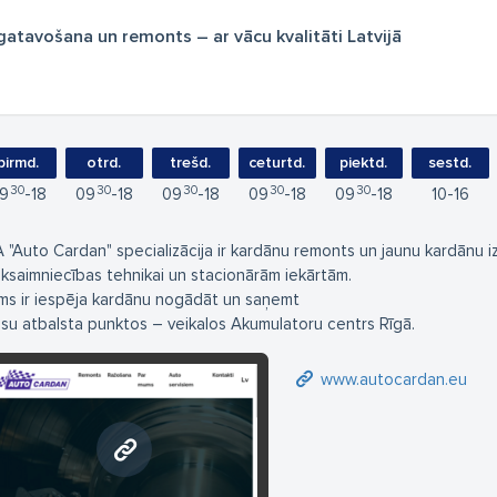
atavošana un remonts – ar vācu kvalitāti Latvijā
pirmd.
otrd.
trešd.
ceturtd.
piektd.
sestd.
30
30
30
30
30
9
18
09
18
09
18
09
18
09
18
10
16
A "Auto Cardan" specializācija ir kardānu remonts un jaunu kardānu 
uksaimniecības tehnikai un stacionārām iekārtām.
ms ir iespēja kardānu nogādāt un saņemt
su atbalsta punktos – veikalos Akumulatoru centrs Rīgā.
www.autocardan.eu
www.autocardan.eu