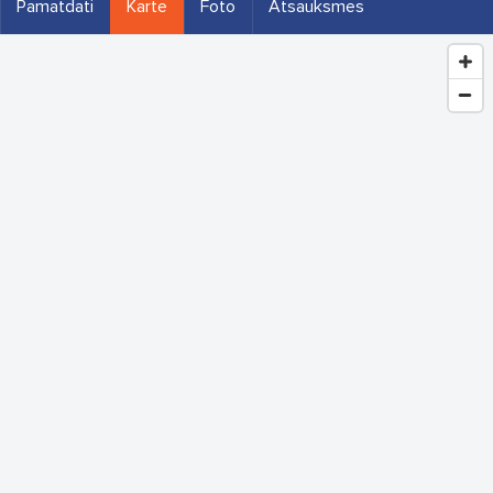
Pamatdati
Karte
Foto
Atsauksmes