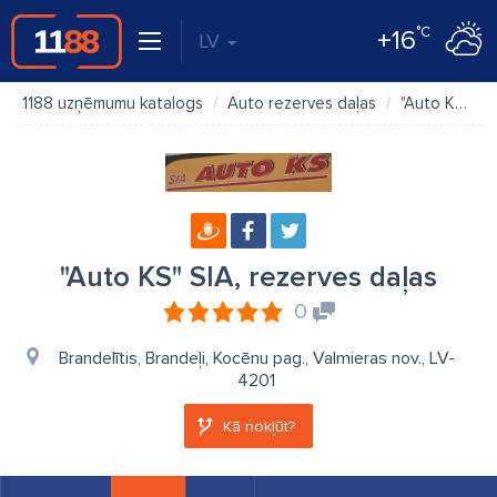
°C
+16
LV
1188 uzņēmumu katalogs
Auto rezerves daļas
"Auto KS" SIA, rezerves daļas
"Auto KS" SIA, rezerves daļas
0
Brandelītis, Brandeļi, Kocēnu pag., Valmieras nov., LV-
4201
Kā nokļūt?