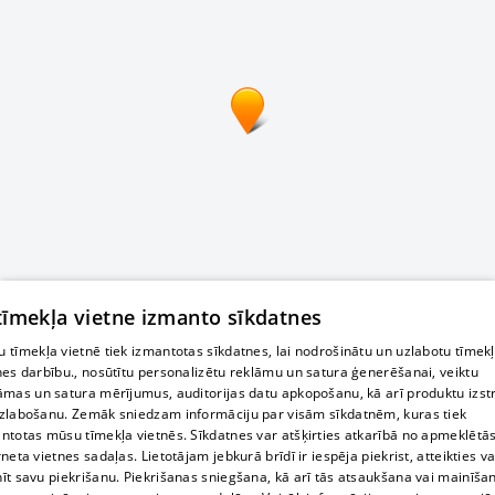
 tīmekļa vietne izmanto sīkdatnes
 tīmekļa vietnē tiek izmantotas sīkdatnes, lai nodrošinātu un uzlabotu tīmek
nes darbību., nosūtītu personalizētu reklāmu un satura ģenerēšanai, veiktu
āmas un satura mērījumus, auditorijas datu apkopošanu, kā arī produktu izst
zlabošanu. Zemāk sniedzam informāciju par visām sīkdatnēm, kuras tiek
ntotas mūsu tīmekļa vietnēs. Sīkdatnes var atšķirties atkarībā no apmeklētā
rneta vietnes sadaļas. Lietotājam jebkurā brīdī ir iespēja piekrist, atteikties va
īt savu piekrišanu. Piekrišanas sniegšana, kā arī tās atsaukšana vai mainīša