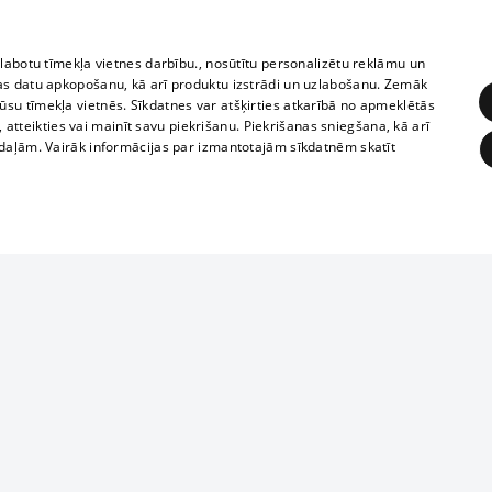
zlabotu tīmekļa vietnes darbību., nosūtītu personalizētu reklāmu un
as datu apkopošanu, kā arī produktu izstrādi un uzlabošanu. Zemāk
su tīmekļa vietnēs. Sīkdatnes var atšķirties atkarībā no apmeklētās
, atteikties vai mainīt savu piekrišanu. Piekrišanas sniegšana, kā arī
adaļām. Vairāk informācijas par izmantotajām sīkdatnēm skatīt
ĒRĶĒŠANA
FUNKCIONĀLĀS
NEKLASIFICĒTĀS
1188 datu bāze
obligātās
Statistikas
Mērķēšana
Funkcionālās
Neklasificētās
informācijas, v
izplatīšana jebk
eklēt un pārlūkot tīmekļa vietni un izmantot tās piedāvātās iespējas. Bez šīm sīkdatnēm 
aizliegta leju
mi
Kinoteātros
1188 web lapā 
, vilcieni,
TV programma
kategoriski ai
ksts
tiskie reisi
atļaujas.
Līguma noteikumi