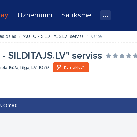
lay
Uzņēmumi
Satiksme
es daļas
"AUTO - SILDITAJS.LV" serviss
Karte
- SILDITAJS.LV" serviss
 iela 162a, Rīga, LV-1079
Kā nokļūt?
auksmes