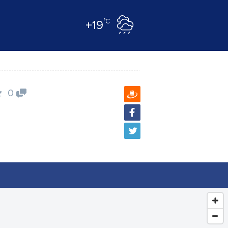
°C
+19
0