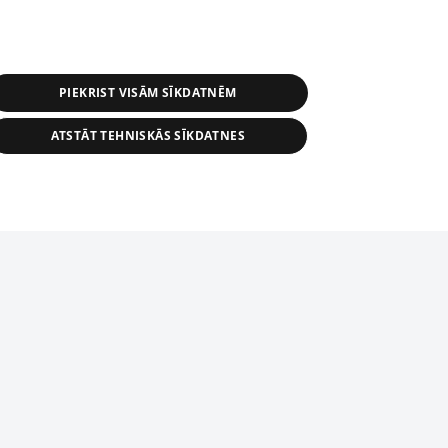
PIEKRIST VISĀM SĪKDATNĒM
ATSTĀT TEHNISKĀS SĪKDATNES
s, tās daļas vai datu bāzē iekļautās
ai informācijas daļas pavairošana vai
ādā formā stingri aizliegta. Tāpat arī ir
tīmekļa vietne nevarēs pilnvērtīgi darboties un sniegt
pielāde automātiskā režīmā. Jebkura
publicētā materiāla pārpublicēšana ir
zliegta bez 1188 web lapas redakcijas