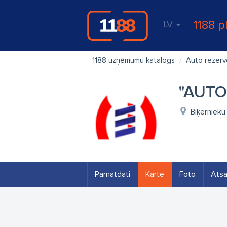
1188 p
LV
1188 uzņēmumu katalogs
Auto rezerv
"AUTO 
Biķernieku
Pamatdati
Karte
Foto
Ats