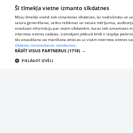
Šī tīmekļa vietne izmanto sīkdatnes
Mūsu tīmekļa vietnē tiek izmantotas sīkdatnes, lai nodrošinātu un u
satura ģenerēšanai, veiktu reklāmas un satura mērījumus, auditorij
sniedzam informāciju par visām sīkdatnēm, kuras tiek izmantotas mū
interneta vietnes sadaļas. Lietotājam jebkurā brīdī ir iespēja piekrist
tās atsaukšana vai mainīšana attiecas uz visām interneta vietnes s
sīkdatņu izmantošanas noteikumos.
RĀDĪT VISUS PARTNERUS
(1718) →
PIELĀGOT IZVĒLI
TEHNISKĀS/OBLIGĀTĀS
STATISTIKAS
M
Tehniskās/
Tehniskās/obligātās sīkdatnes nepieciešamas, lai lietotājs varētu brīvi apm
lietotājam nepieciešamo informāciju.
Par mums
Uzņēmu
Nodrošinātājs
/
Darbības
Reklāma
Autobusi
Nosaukums
Apra
Domēns
ilgums
starptau
Biznesa klientiem