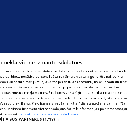
 tīmekļa vietne izmanto sīkdatnes
 tīmekļa vietnē tiek izmantotas sīkdatnes, lai nodrošinātu un uzlabotu tīmek
nes darbību., nosūtītu personalizētu reklāmu un satura ģenerēšanai, veiktu
āmas un satura mērījumus, auditorijas datu apkopošanu, kā arī produktu izst
zlabošanu. Zemāk sniedzam informāciju par visām sīkdatnēm, kuras tiek
ntotas mūsu tīmekļa vietnēs. Sīkdatnes var atšķirties atkarībā no apmeklētā
rneta vietnes sadaļas. Lietotājam jebkurā brīdī ir iespēja piekrist, atteikties va
īt savu piekrišanu. Piekrišanas sniegšana, kā arī tās atsaukšana vai mainīša
ecas uz visām interneta vietnes sadaļām. Vairāk informācijas par izmantotaj
atnēm skatīt
sīkdatņu izmantošanas noteikumos.
ĪT VISUS PARTNERUS
(1718) →