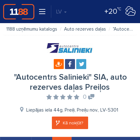
°C
+20
LV
1188 uzņēmumu katalogs
Auto rezerves daļas
"Autocentrs Salinieki" SIA, auto rezerves daļas Preiļos
"Autocentrs Salinieki" SIA, auto
rezerves daļas Preiļos
0
Liepājas iela 44g, Preiļi, Preiļu nov., LV-5301
Kā nokļūt?