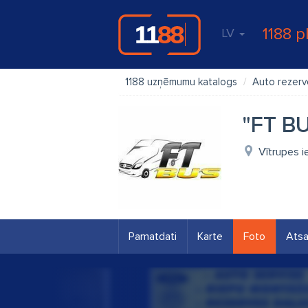
1188 p
LV
1188 uzņēmumu katalogs
Auto rezerv
"FT BU
Vītrupes i
Pamatdati
Karte
Foto
Ats