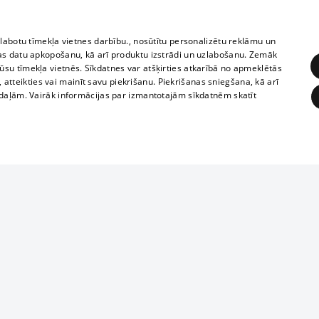
zlabotu tīmekļa vietnes darbību., nosūtītu personalizētu reklāmu un
as datu apkopošanu, kā arī produktu izstrādi un uzlabošanu. Zemāk
su tīmekļa vietnēs. Sīkdatnes var atšķirties atkarībā no apmeklētās
, atteikties vai mainīt savu piekrišanu. Piekrišanas sniegšana, kā arī
adaļām. Vairāk informācijas par izmantotajām sīkdatnēm skatīt
ĒRĶĒŠANA
FUNKCIONĀLĀS
NEKLASIFICĒTĀS
1188 datu bāze
obligātās
Statistikas
Mērķēšana
Funkcionālās
Neklasificētās
informācijas, v
izplatīšana jebk
eklēt un pārlūkot tīmekļa vietni un izmantot tās piedāvātās iespējas. Bez šīm sīkdatnēm 
aizliegta leju
mi
Kinoteātros
1188 web lapā 
, vilcieni,
TV programma
kategoriski ai
ksts
tiskie reisi
atļaujas.
Līguma noteikumi