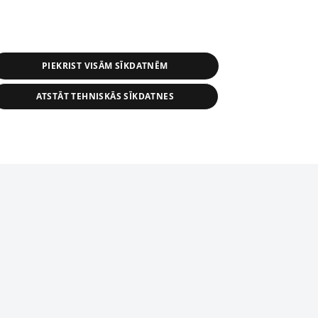
PIEKRIST VISĀM SĪKDATNĒM
ATSTĀT TEHNISKĀS SĪKDATNES
s, tās daļas vai datu bāzē iekļautās
ai informācijas daļas pavairošana vai
ādā formā stingri aizliegta. Tāpat arī ir
tīmekļa vietne nevarēs pilnvērtīgi darboties un sniegt
pielāde automātiskā režīmā. Jebkura
publicētā materiāla pārpublicēšana ir
zliegta bez 1188 web lapas redakcijas