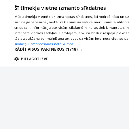
Šī tīmekļa vietne izmanto sīkdatnes
Mūsu tīmekļa vietnē tiek izmantotas sīkdatnes, lai nodrošinātu un u
satura ģenerēšanai, veiktu reklāmas un satura mērījumus, auditorij
sniedzam informāciju par visām sīkdatnēm, kuras tiek izmantotas mū
interneta vietnes sadaļas. Lietotājam jebkurā brīdī ir iespēja piekrist
tās atsaukšana vai mainīšana attiecas uz visām interneta vietnes s
sīkdatņu izmantošanas noteikumos.
RĀDĪT VISUS PARTNERUS
(1718) →
PIELĀGOT IZVĒLI
TEHNISKĀS/OBLIGĀTĀS
STATISTIKAS
M
Tehniskās/
Tehniskās/obligātās sīkdatnes nepieciešamas, lai lietotājs varētu brīvi apm
lietotājam nepieciešamo informāciju.
Par mums
Uzņēmu
Nodrošinātājs
/
Darbības
Reklāma
Autobusi
Nosaukums
Apra
Domēns
ilgums
starptau
Biznesa klientiem