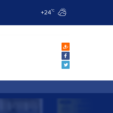
°C
+24