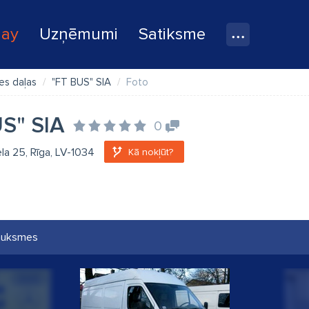
lay
Uzņēmumi
Satiksme
es daļas
"FT BUS" SIA
Foto
S" SIA
0
ela 25, Rīga, LV-1034
Kā nokļūt?
auksmes